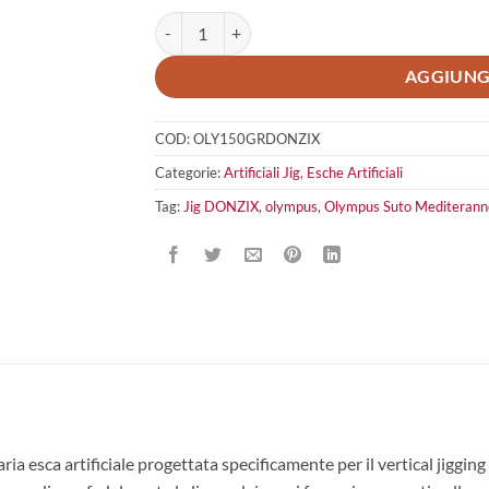
Olympus Suto Mediterrannean Jig DONZIX quant
AGGIUNG
COD:
OLY150GRDONZIX
Categorie:
Artificiali Jig
,
Esche Artificiali
Tag:
Jig DONZIX
,
olympus
,
Olympus Suto Mediterann
 esca artificiale progettata specificamente per il vertical jigging