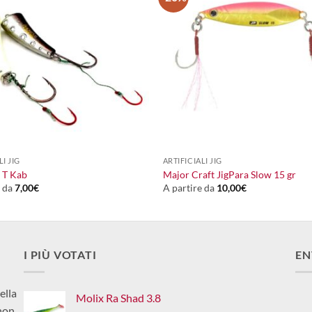
+
LI JIG
ARTIFICIALI JIG
 T Kab
Major Craft JigPara Slow 15 gr
e da
7,00
€
A partire da
10,00
€
I PIÙ VOTATI
EN
ella
Molix Ra Shad 3.8
non,