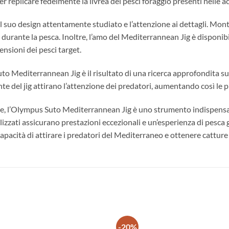
er replicare fedelmente la livrea dei pesci foraggio presenti nelle 
il suo design attentamente studiato e l’attenzione ai dettagli. Mont
durante la pesca. Inoltre, l’amo del Mediterrannean Jig è disponibi
ensioni dei pesci target.
 Suto Mediterrannean Jig è il risultato di una ricerca approfondita
nte del jig attirano l’attenzione dei predatori, aumentando così le p
te, l’Olympus Suto Mediterrannean Jig è uno strumento indispensabi
ilizzati assicurano prestazioni eccezionali e un’esperienza di pesca
apacità di attirare i predatori del Mediterraneo e ottenere catture
-20%