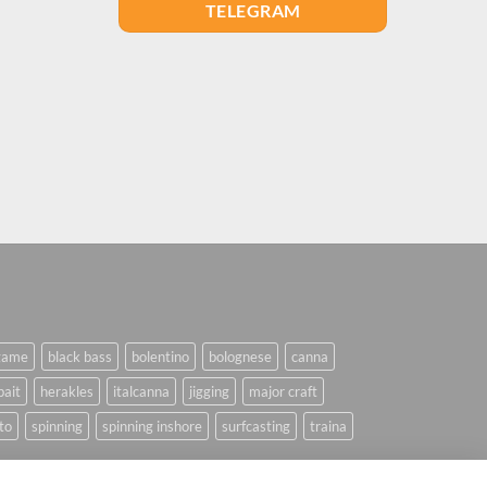
TELEGRAM
game
black bass
bolentino
bolognese
canna
bait
herakles
italcanna
jigging
major craft
to
spinning
spinning inshore
surfcasting
traina