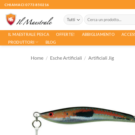
Salta
CHIAMACI 0773 850216
ai
Cerca:
contenuti
ACCES
IL MAESTRALE PESCA
OFFERTE!
ABBIGLIAMENTO
PRODUTTORI
BLOG
Home
/
Esche Artificiali
/
Artificiali Jig