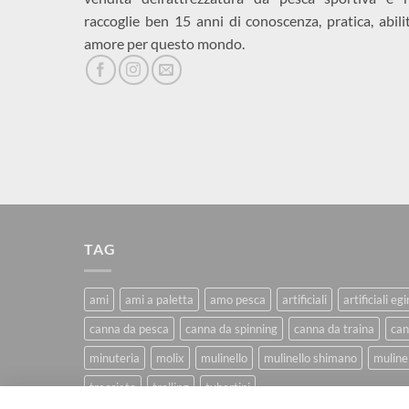
raccoglie ben 15 anni di conoscenza, pratica, abili
amore per questo mondo.
TAG
ami
ami a paletta
amo pesca
artificiali
artificiali eg
canna da pesca
canna da spinning
canna da traina
can
minuteria
molix
mulinello
mulinello shimano
mulinel
trecciato
trolling
tubertini