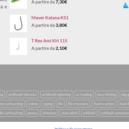
A partire da
7,30
€
tà e
Maver Katana KS1
A partire da
3,80
€
T Rex Ami KH 115
A partire da
2,10
€
ing
artificiali siliconici
artificiali spinning
az trading
bass fishing
big 
na surfcasting
colmic
eging
filo
filo trecciato
fluorocarbon
hard 
lo surfcasting
pesca
shimano
slow pitch
softbait
softbait yamamo
Politica sulla riservatezza