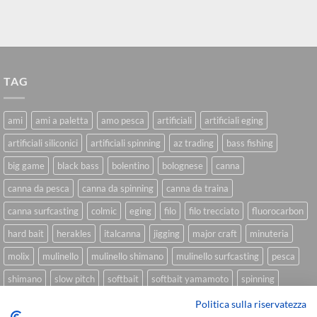
TAG
ami
ami a paletta
amo pesca
artificiali
artificiali eging
artificiali siliconici
artificiali spinning
az trading
bass fishing
big game
black bass
bolentino
bolognese
canna
canna da pesca
canna da spinning
canna da traina
canna surfcasting
colmic
eging
filo
filo trecciato
fluorocarbon
hard bait
herakles
italcanna
jigging
major craft
minuteria
molix
mulinello
mulinello shimano
mulinello surfcasting
pesca
shimano
slow pitch
softbait
softbait yamamoto
spinning
spinning inshore
surfcasting
traina
trecciato
trolling
tubertini
Politica sulla riservatezza