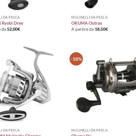
+
I DA PESCA
MULINELLI DA PESCA
i Ryobi Drex
OKUMA Outrax
e da
52,00
€
A partire da
18,50
€
-18%
+
I DA PESCA
MULINELLI DA PESCA
NI Mulinello Chrome
Okuma Slx