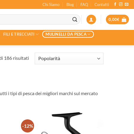
Chi Siamo
Blog
FAQ
Contatti
0,00
€
FILI E TRECCIATI
MULINELLI DA PESCA
Popolarità
i 186 risultati
utti i tipi di pesca dei migliori marchi sul mercato
-12%