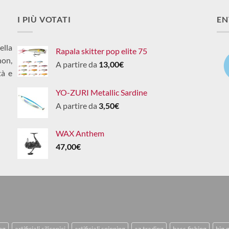
I PIÙ VOTATI
EN
ella
Rapala skitter pop elite 75
non,
A partire da
13,00
€
tà e
YO-ZURI Metallic Sardine
A partire da
3,50
€
WAX Anthem
47,00
€