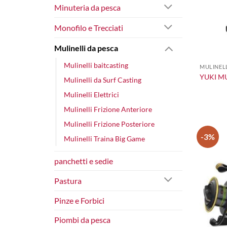
Minuteria da pesca
Monofilo e Trecciati
Mulinelli da pesca
+
Mulinelli baitcasting
MULINELL
YUKI M
Mulinelli da Surf Casting
Mulinelli Elettrici
Mulinelli Frizione Anteriore
Mulinelli Frizione Posteriore
-3%
Mulinelli Traina Big Game
panchetti e sedie
Pastura
Pinze e Forbici
Piombi da pesca