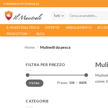
Salta
CHIAMACI 0773 850216
ai
Cerca:
contenuti
ACCES
IL MAESTRALE PESCA
OFFERTE!
ABBIGLIAMENTO
PRODUTTORI
BLOG
Home
/
Mulinelli da pesca
Muli
FILTRA PER PREZZO
Mulinell
come: S
Prezzo
Prezzo
Prezzo:
10€
—
800€
FILTRA
Min
Max
CATEGORIE