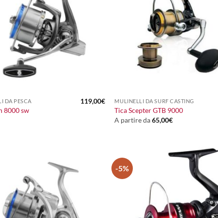
+
119,00
€
I DA PESCA
MULINELLI DA SURF CASTING
n 8000 sw
Tica Scepter GTB 9000
A partire da
65,00
€
-5%