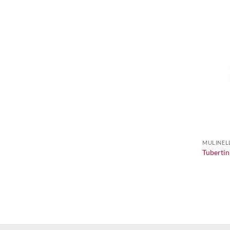
+
MULINELL
Tubertin