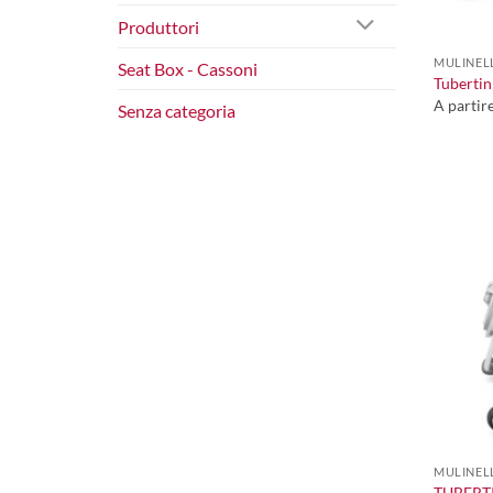
+
Produttori
MULINELL
Seat Box - Cassoni
Tubertin
A partir
Senza categoria
+
MULINELL
TUBERTI