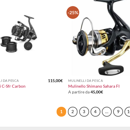
-25%
+
115,00
€
I DA PESCA
MULINELLI DA PESCA
i C-Sfr Carbon
Mulinello Shimano Sahara FI
A partire da
45,00
€
1
2
3
4
…
9
1