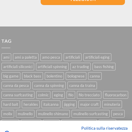
TAG
ami
ami a paletta
amo pesca
artificiali
artificiali eging
artificiali siliconici
artificiali spinning
az trading
bass fishing
big game
black bass
bolentino
bolognese
canna
canna da pesca
canna da spinning
canna da traina
canna surfcasting
colmic
eging
filo
filo trecciato
fluorocarbon
hard bait
herakles
italcanna
jigging
major craft
minuteria
molix
mulinello
mulinello shimano
mulinello surfcasting
pesca
shimano
slow pitch
softbait
softbait yamamoto
spinning
Politica sulla riservatezza