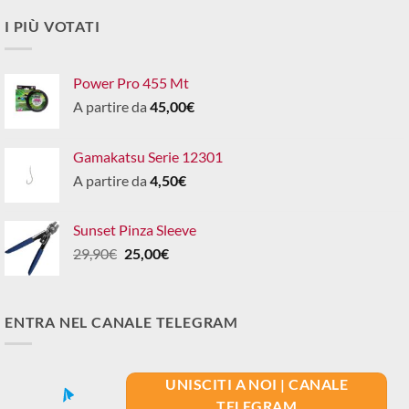
I PIÙ VOTATI
Power Pro 455 Mt
A partire da
45,00
€
Gamakatsu Serie 12301
A partire da
4,50
€
Sunset Pinza Sleeve
Il
Il
29,90
€
25,00
€
prezzo
prezzo
originale
attuale
era:
è:
ENTRA NEL CANALE TELEGRAM
29,90€.
25,00€.
UNISCITI A NOI | CANALE
TELEGRAM