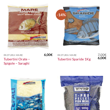
-14%
6,00
€
7,00
€
PASTURA MARE
PASTURA MARE
Il
Il
6,00
€
Tubertini Orate –
Tubertini Sparide 1Kg
prezzo
pr
Spigole – Saraghi
original
at
era:
è:
7,00€.
6,