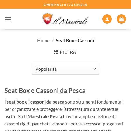
Salta
CHIAMACI 0773 850216
ai
contenuti
Home
/
Seat Box - Cassoni
FILTRA
Seat Box e Cassoni da Pesca
I
seat box
e i
cassoni da pesca
sono strumenti fondamentali
per organizzare e proteggere l’attrezzatura durante le tue
uscite. Su
Il Maestrale Pesca
trovi un’ampia selezione di
cassoni rigidi, panchetti e moduli porta-accessori progettati
per garantire massima capienza, resistenza agli agenti