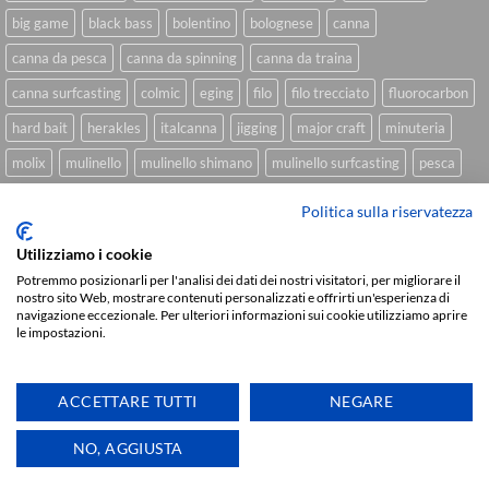
big game
black bass
bolentino
bolognese
canna
canna da pesca
canna da spinning
canna da traina
canna surfcasting
colmic
eging
filo
filo trecciato
fluorocarbon
hard bait
herakles
italcanna
jigging
major craft
minuteria
molix
mulinello
mulinello shimano
mulinello surfcasting
pesca
shimano
slow pitch
softbait
softbait yamamoto
spinning
Politica sulla riservatezza
spinning inshore
surfcasting
traina
trecciato
trolling
tubertini
Utilizziamo i cookie
Potremmo posizionarli per l'analisi dei dati dei nostri visitatori, per migliorare il
nostro sito Web, mostrare contenuti personalizzati e offrirti un'esperienza di
navigazione eccezionale. Per ulteriori informazioni sui cookie utilizziamo aprire
Sviluppato da
We Blink Design
le impostazioni.
Visa
PayPal
Stripe
MasterCard
Cash
On
CHI SIAMO
BLOG
FAQ
CONTATTI
ACCETTARE TUTTI
NEGARE
Delivery
Copyright 2026 ©
IlMaestralePesca.it
Ti aiutiamo
NO, AGGIUSTA