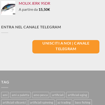
MOLIX JERK 95DR
A partire da
15,50
€
ENTRA NEL CANALE TELEGRAM
UNISCITI A NOI | CANALE
TELEGRAM
TAG
ami
ami a paletta
amo pesca
artificiali
artificiali eging
artificiali siliconici
artificiali spinning
az trading
bass fishing