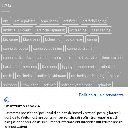
TAG
ami
ami a paletta
amo pesca
artificiali
artificiali eging
artificiali siliconici
artificiali spinning
az trading
bass fishing
big game
black bass
bolentino
bolognese
canna
canna da pesca
canna da spinning
canna da traina
canna surfcasting
colmic
eging
filo
filo trecciato
fluorocarbon
hard bait
herakles
italcanna
jigging
major craft
minuteria
molix
mulinello
mulinello shimano
mulinello surfcasting
pesca
shimano
slow pitch
softbait
softbait yamamoto
spinning
spinning inshore
surfcasting
traina
trecciato
trolling
tubertini
Politica sulla riservatezza
Utilizziamo i cookie
Potremmo posizionarli per l'analisi dei dati dei nostri visitatori, per migliorare il
nostro sito Web, mostrare contenuti personalizzati e offrirti un'esperienza di
Sviluppato da
We Blink Design
navigazione eccezionale. Per ulteriori informazioni sui cookie utilizziamo aprire
Visa
PayPal
Stripe
MasterCard
Cash
le impostazioni.