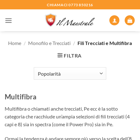
Salta
CHIAMACI 0773 850216
ai
contenuti
Home
/
Monofilo e Trecciati
/
Fili Trecciati e Multifibra
FILTRA
Multifibra
Multifibra o chiamati anche trecciati, Pe ecc è la sotto
categoria che racchiude un’ampia selezioni di fili trecciati (4
capi e 8) sia in spectra (come il Power Pro) sia in Pe.
Ormai la tendenza è andare sempre più verso la scelta dell’8