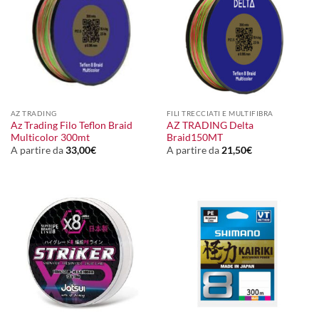
AZ TRADING
FILI TRECCIATI E MULTIFIBRA
Az Trading Filo Teflon Braid
AZ TRADING Delta
Multicolor 300mt
Braid150MT
A partire da
33,00
€
A partire da
21,50
€