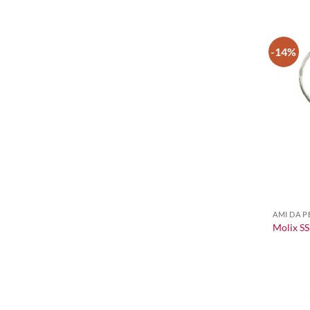
-14%
+
AMI DA P
Molix SS