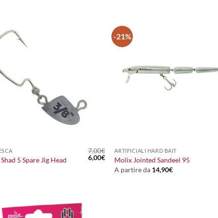
-21%
+
7,00
€
ESCA
ARTIFICIALI HARD BAIT
Il
Il
6,00
€
 Shad 5 Spare Jig Head
Molix Jointed Sandeel 95
prezzo
prezzo
A partire da
14,90
€
originale
attuale
era:
è:
7,00€.
6,00€.