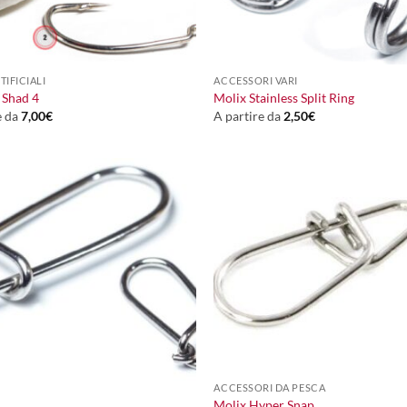
+
TIFICIALI
ACCESSORI VARI
 Shad 4
Molix Stainless Split Ring
e da
7,00
€
A partire da
2,50
€
+
ACCESSORI DA PESCA
Molix Hyper Snap