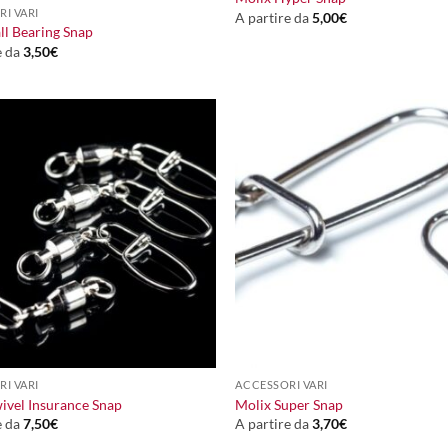
I VARI
A partire da
5,00
€
ll Bearing Snap
e da
3,50
€
+
I VARI
ACCESSORI VARI
ivel Insurance Snap
Molix Super Snap
e da
7,50
€
A partire da
3,70
€