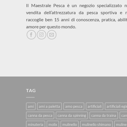
Il Maestrale Pesca è un negozio specializzato n
vendita dell’attrezzatura da pesca sportiva e 
raccoglie ben 15 anni di conoscenza, pratica, abili
amore per questo mondo.
TAG
ami
ami a paletta
amo pesca
artificiali
artificiali eg
canna da pesca
canna da spinning
canna da traina
can
minuteria
molix
mulinello
mulinello shimano
mulinel