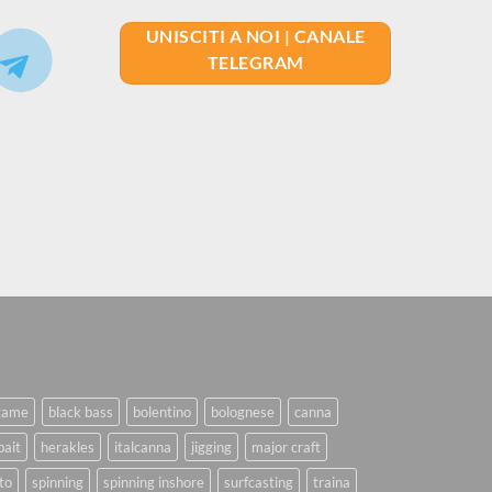
UNISCITI A NOI | CANALE
TELEGRAM
game
black bass
bolentino
bolognese
canna
bait
herakles
italcanna
jigging
major craft
to
spinning
spinning inshore
surfcasting
traina