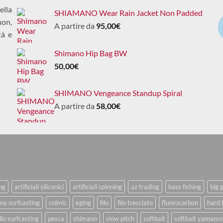
ella
SHIAMANO Wear Rain Jacket Non Padded
non,
A partire da
95,00
€
tà e
Shimano Hip Bag BW
50,00
€
SHIMANO Vengeance Standup Spiral
A partire da
58,00
€
ing
artificiali siliconici
artificiali spinning
az trading
bass fishing
big 
na surfcasting
colmic
eging
filo
filo trecciato
fluorocarbon
hard 
lo surfcasting
pesca
shimano
slow pitch
softbait
softbait yamamo