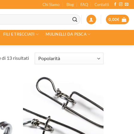
Chi Siamo
Blog
FAQ
Contatti
0,00
€
FILI E TRECCIATI
MULINELLI DA PESCA
Popolarità
di 13 risultati