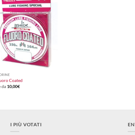
ORINE
luoro Coated
e da
10,00
€
I PIÙ VOTATI
EN