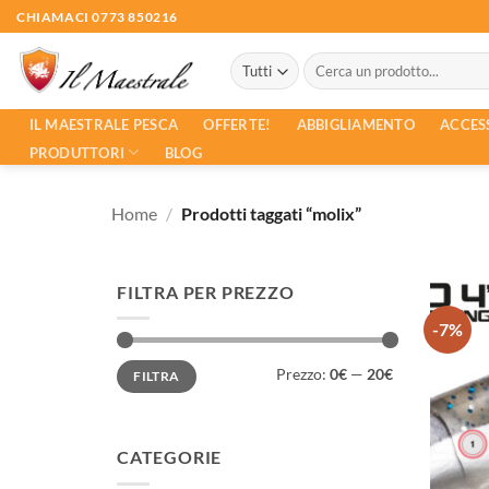
Salta
CHIAMACI 0773 850216
ai
Cerca:
contenuti
ACCES
IL MAESTRALE PESCA
OFFERTE!
ABBIGLIAMENTO
PRODUTTORI
BLOG
Home
/
Prodotti taggati “molix”
FILTRA PER PREZZO
-7%
Prezzo
Prezzo
Prezzo:
0€
—
20€
FILTRA
Min
Max
CATEGORIE