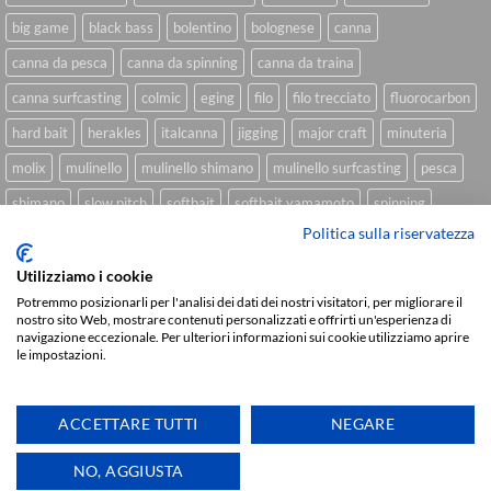
big game
black bass
bolentino
bolognese
canna
canna da pesca
canna da spinning
canna da traina
canna surfcasting
colmic
eging
filo
filo trecciato
fluorocarbon
hard bait
herakles
italcanna
jigging
major craft
minuteria
molix
mulinello
mulinello shimano
mulinello surfcasting
pesca
shimano
slow pitch
softbait
softbait yamamoto
spinning
Politica sulla riservatezza
spinning inshore
surfcasting
traina
trecciato
trolling
tubertini
Utilizziamo i cookie
Potremmo posizionarli per l'analisi dei dati dei nostri visitatori, per migliorare il
nostro sito Web, mostrare contenuti personalizzati e offrirti un'esperienza di
Sviluppato da
We Blink Design
navigazione eccezionale. Per ulteriori informazioni sui cookie utilizziamo aprire
le impostazioni.
Visa
PayPal
Stripe
MasterCard
Cash
On
CHI SIAMO
BLOG
FAQ
CONTATTI
Delivery
ACCETTARE TUTTI
NEGARE
Copyright 2026 ©
IlMaestralePesca.it
Ti aiutiamo
NO, AGGIUSTA