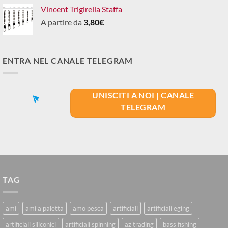
Vincent Trigirella Staffa
A partire da
3,80
€
ENTRA NEL CANALE TELEGRAM
UNISCITI A NOI | CANALE
TELEGRAM
TAG
ami
ami a paletta
amo pesca
artificiali
artificiali eging
artificiali siliconici
artificiali spinning
az trading
bass fishing