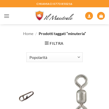
Salta
CHIAMACI 0773 850216
ai
contenuti
Home
/
Prodotti taggati “minuteria”
FILTRA