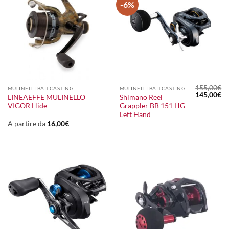
-6%
155,00
€
MULINELLI BAITCASTING
MULINELLI BAITCASTING
Il
Il
145,00
€
LINEAEFFE MULINELLO
Shimano Reel
prezzo
pr
VIGOR Hide
Grappler BB 151 HG
originale
at
era:
è:
Left Hand
155,00€.
14
A partire da
16,00
€