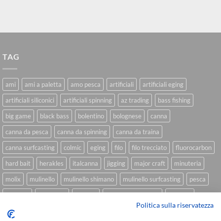
TAG
ami
ami a paletta
amo pesca
artificiali
artificiali eging
artificiali siliconici
artificiali spinning
az trading
bass fishing
big game
black bass
bolentino
bolognese
canna
canna da pesca
canna da spinning
canna da traina
canna surfcasting
colmic
eging
filo
filo trecciato
fluorocarbon
hard bait
herakles
italcanna
jigging
major craft
minuteria
molix
mulinello
mulinello shimano
mulinello surfcasting
pesca
shimano
slow pitch
softbait
softbait yamamoto
spinning
Politica sulla riservatezza
spinning inshore
surfcasting
traina
trecciato
trolling
tubertini