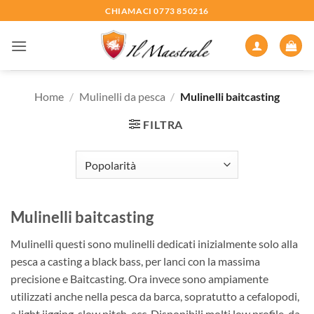
Salta
CHIAMACI 0773 850216
ai
contenuti
Home
/
Mulinelli da pesca
/
Mulinelli baitcasting
FILTRA
Mulinelli baitcasting
Mulinelli questi sono mulinelli dedicati inizialmente solo alla
pesca a casting a black bass, per lanci con la massima
precisione e Baitcasting. Ora invece sono ampiamente
utilizzati anche nella pesca da barca, sopratutto a cefalopodi,
a light jigging, slow pitch, ecc. Disponibili molti low profile, da