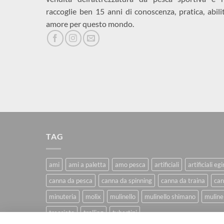
raccoglie ben 15 anni di conoscenza, pratica, abili
amore per questo mondo.
TAG
ami
ami a paletta
amo pesca
artificiali
artificiali eg
canna da pesca
canna da spinning
canna da traina
can
minuteria
molix
mulinello
mulinello shimano
mulinel
trecciato
trolling
tubertini