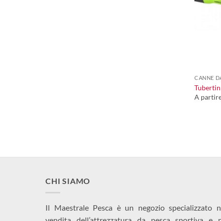
+
CANNE D
Tubertini
A partir
CHI SIAMO
Il Maestrale Pesca è un negozio specializzato n
vendita dell’attrezzatura da pesca sportiva e 