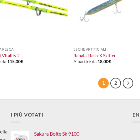
+
A PESCA
ESCHE ARTIFICIALI
 Vitality 2
Rapala Flash-X Skitter
e da
115,00
€
A partire da
18,00
€
1
2
I PIÙ VOTATI
EN
ella
Sakura Boite Sk 9100
non,