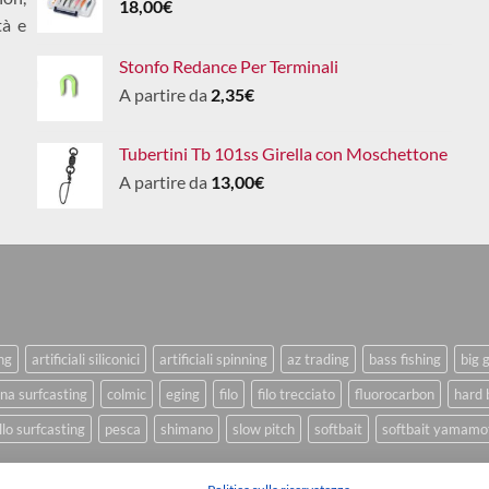
18,00
€
tà e
Stonfo Redance Per Terminali
A partire da
2,35
€
Tubertini Tb 101ss Girella con Moschettone
A partire da
13,00
€
ing
artificiali siliconici
artificiali spinning
az trading
bass fishing
big 
na surfcasting
colmic
eging
filo
filo trecciato
fluorocarbon
hard 
lo surfcasting
pesca
shimano
slow pitch
softbait
softbait yamamo