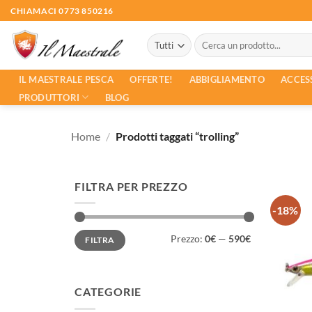
Salta
CHIAMACI 0773 850216
ai
Cerca:
contenuti
ACCES
IL MAESTRALE PESCA
OFFERTE!
ABBIGLIAMENTO
PRODUTTORI
BLOG
Home
/
Prodotti taggati “trolling”
FILTRA PER PREZZO
-18%
Prezzo
Prezzo
Prezzo:
0€
—
590€
FILTRA
Min
Max
CATEGORIE