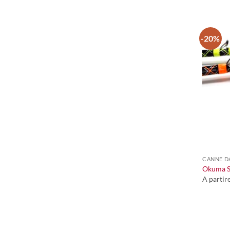
-20%
+
CANNE D
Okuma Sl
A partir