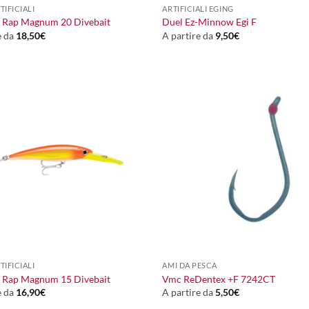
TIFICIALI
ARTIFICIALI EGING
X Rap Magnum 20 Divebait
Duel Ez-Minnow Egi F
e da
18,50
€
A partire da
9,50
€
+
TIFICIALI
AMI DA PESCA
X Rap Magnum 15 Divebait
Vmc ReDentex +F 7242CT
e da
16,90
€
A partire da
5,50
€