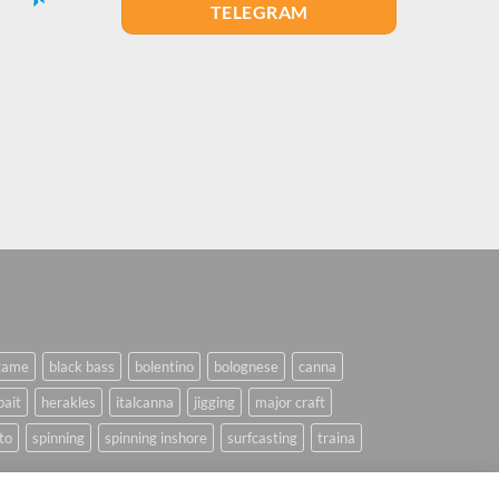
TELEGRAM
game
black bass
bolentino
bolognese
canna
bait
herakles
italcanna
jigging
major craft
to
spinning
spinning inshore
surfcasting
traina