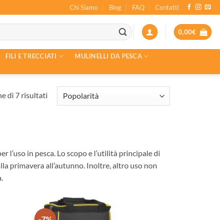
Chi Siamo
Blog
FAQ
Contatti
0,00
€
FILI E TRECCIATI
MULINELLI DA PESCA
Popolarità
e di 7 risultati
l’uso in pesca. Lo scopo e l’utilità principale di
lla primavera all’autunno. Inoltre, altro uso non
.
-7%