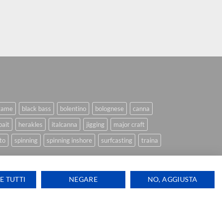
game
black bass
bolentino
bolognese
canna
bait
herakles
italcanna
jigging
major craft
to
spinning
spinning inshore
surfcasting
traina
E TUTTI
NEGARE
NO, AGGIUSTA
Ti aiutiamo
Visa
PayPal
Stripe
MasterCard
Cash
ink Design
On