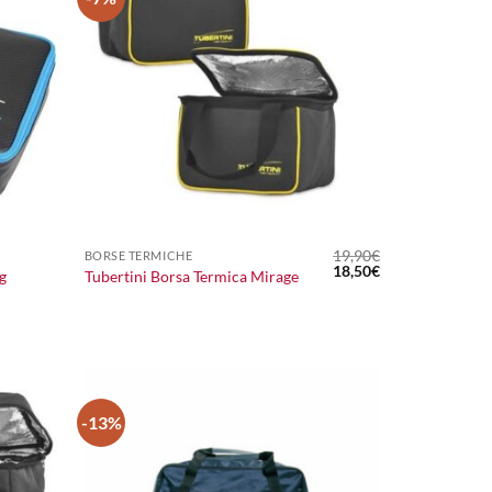
+
19,90
€
BORSE TERMICHE
Il
Il
18,50
€
g
Tubertini Borsa Termica Mirage
prezzo
prezzo
originale
attuale
era:
è:
19,90€.
18,50€.
-13%