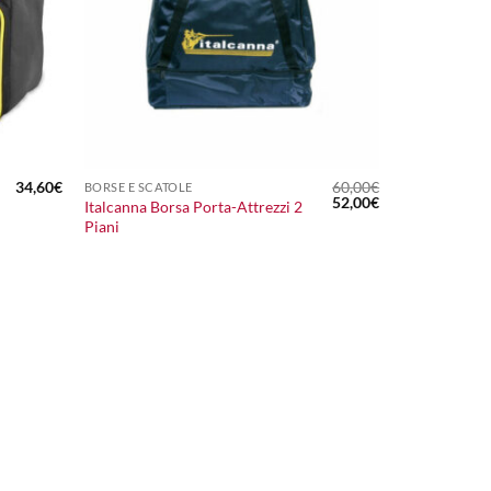
+
34,60
€
60,00
€
BORSE E SCATOLE
Il
Il
52,00
€
Italcanna Borsa Porta-Attrezzi 2
prezzo
prezzo
Piani
originale
attuale
era:
è:
60,00€.
52,00€.