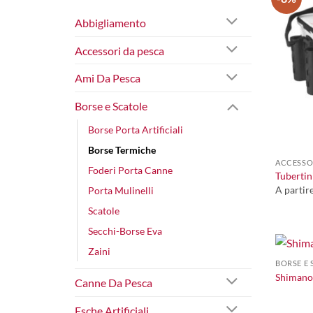
Abbigliamento
Accessori da pesca
Ami Da Pesca
Borse e Scatole
Borse Porta Artificiali
+
Borse Termiche
ACCESSO
Foderi Porta Canne
Tubertin
A partir
Porta Mulinelli
Scatole
Secchi-Borse Eva
+
Zaini
BORSE E 
Shimano
Canne Da Pesca
Esche Artificiali