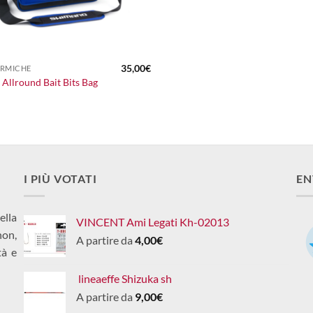
35,00
€
ERMICHE
Allround Bait Bits Bag
I PIÙ VOTATI
EN
ella
VINCENT Ami Legati Kh-02013
non,
A partire da
4,00
€
tà e
lineaeffe Shizuka sh
A partire da
9,00
€