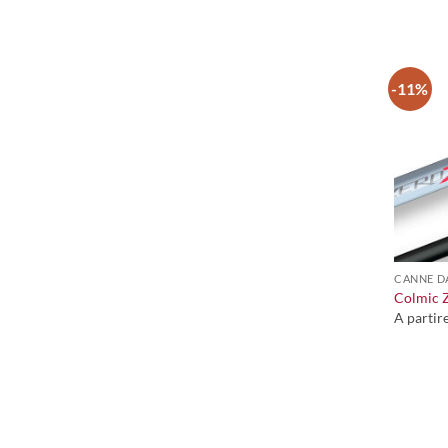
-11%
+
CANNE D
Colmic Z
A partir