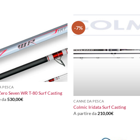
420,00€.
398,00€.
-7%
A PESCA
+
ero Seven WR T-80 Surf Casting
e da
530,00
€
CANNE DA PESCA
Colmic Iridata Surf Casting
A partire da
210,00
€