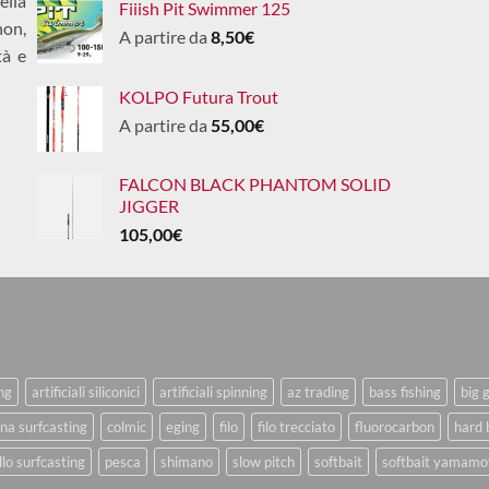
ella
Fiiish Pit Swimmer 125
non,
A partire da
8,50
€
tà e
KOLPO Futura Trout
A partire da
55,00
€
FALCON BLACK PHANTOM SOLID
JIGGER
105,00
€
ing
artificiali siliconici
artificiali spinning
az trading
bass fishing
big 
na surfcasting
colmic
eging
filo
filo trecciato
fluorocarbon
hard 
lo surfcasting
pesca
shimano
slow pitch
softbait
softbait yamamo