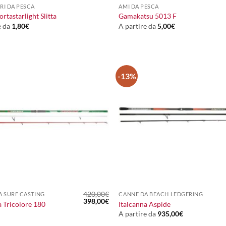
RI DA PESCA
AMI DA PESCA
rtastarlight Slitta
Gamakatsu 5013 F
e da
1,80
€
A partire da
5,00
€
-13%
+
420,00
€
A SURF CASTING
CANNE DA BEACH LEDGERING
Il
Il
398,00
€
a Tricolore 180
Italcanna Aspide
prezzo
prezzo
A partire da
935,00
€
originale
attuale
era:
è: