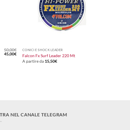
+
50,00
€
CONICI E SHOCK LEADER
Il
Il
45,00
€
Falcon Fx Surf Leader 220 Mt
prezzo
prezzo
A partire da
15,50
€
originale
attuale
era:
è:
50,00€.
45,00€.
TRA NEL CANALE TELEGRAM