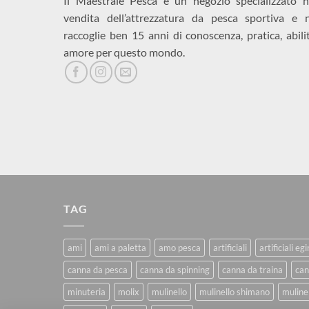
Il Maestrale Pesca è un negozio specializzato n
vendita dell’attrezzatura da pesca sportiva e 
raccoglie ben 15 anni di conoscenza, pratica, abili
amore per questo mondo.
TAG
ami
ami a paletta
amo pesca
artificiali
artificiali eg
canna da pesca
canna da spinning
canna da traina
can
minuteria
molix
mulinello
mulinello shimano
mulinel