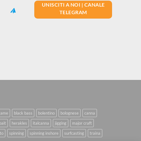
UNISCITI A NOI | CANALE
TELEGRAM
game
black bass
bolentino
bolognese
canna
bait
herakles
italcanna
jigging
major craft
to
spinning
spinning inshore
surfcasting
traina