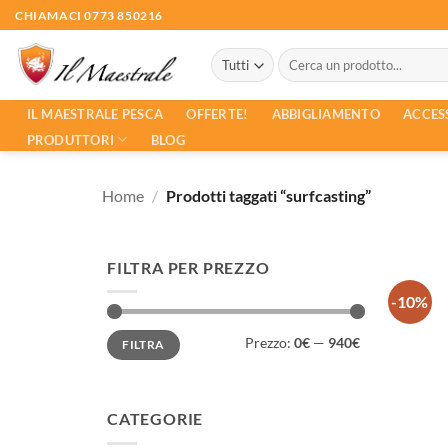
Salta
CHIAMACI 0773 850216
ai
Cerca:
contenuti
ACCES
IL MAESTRALE PESCA
OFFERTE!
ABBIGLIAMENTO
PRODUTTORI
BLOG
Home
/
Prodotti taggati “surfcasting”
FILTRA PER PREZZO
-10%
Prezzo
Prezzo
Prezzo:
0€
—
940€
FILTRA
Min
Max
CATEGORIE