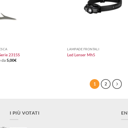
+
ESCA
LAMPADE FRONTALI
Serie 2315S
Led Lenser Mh5
e da
5,00
€
1
2
I PIÙ VOTATI
EN