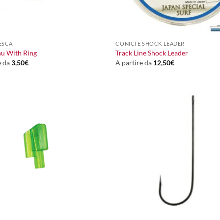
+
ESCA
CONICI E SHOCK LEADER
nu With Ring
Track Line Shock Leader
e da
3,50
€
A partire da
12,50
€
+