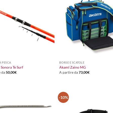
+
A PESCA
BORSE E SCATOLE
Sonora Te Surf
AkamI Zaino MG
e da
50,00
€
A partire da
73,00
€
-10%