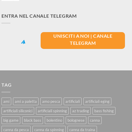
ENTRA NEL CANALE TELEGRAM
UNISCITI A NOI | CANALE
TELEGRAM
TAG
ami
ami a paletta
amo pesca
artificiali
artificiali eging
artificiali siliconici
artificiali spinning
az trading
bass fishing
big game
black bass
bolentino
bolognese
canna
canna da pesca
canna da spinning
canna da traina