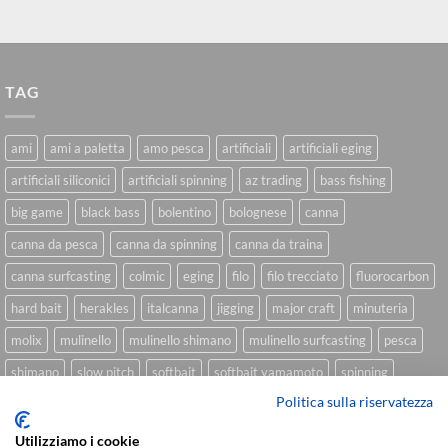
TAG
ami
ami a paletta
amo pesca
artificiali
artificiali eging
artificiali siliconici
artificiali spinning
az trading
bass fishing
big game
black bass
bolentino
bolognese
canna
canna da pesca
canna da spinning
canna da traina
canna surfcasting
colmic
eging
filo
filo trecciato
fluorocarbon
hard bait
herakles
italcanna
jigging
major craft
minuteria
molix
mulinello
mulinello shimano
mulinello surfcasting
pesca
shimano
slow pitch
softbait
softbait yamamoto
spinning
Politica sulla riservatezza
spinning inshore
surfcasting
traina
trecciato
trolling
tubertini
Utilizziamo i cookie