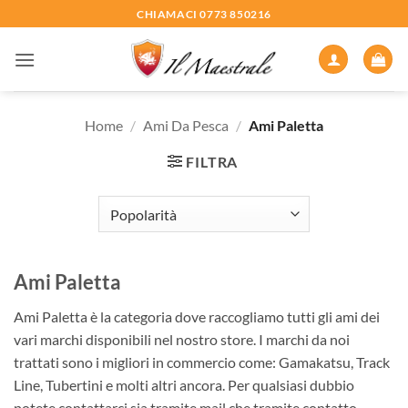
Salta
CHIAMACI 0773 850216
ai
contenuti
Home
/
Ami Da Pesca
/
Ami Paletta
FILTRA
Ami Paletta
Ami Paletta è la categoria dove raccogliamo tutti gli ami dei
vari marchi disponibili nel nostro store. I marchi da noi
trattati sono i migliori in commercio come: Gamakatsu, Track
Line, Tubertini e molti altri ancora. Per qualsiasi dubbio
potete contattarci sia tramite mail che tramite contatto