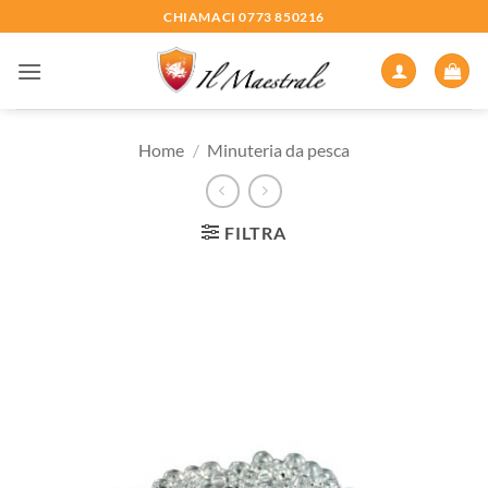
Salta
CHIAMACI 0773 850216
ai
contenuti
Home
/
Minuteria da pesca
FILTRA