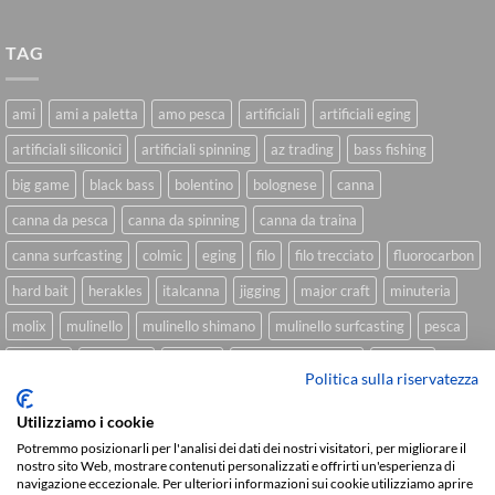
TAG
ami
ami a paletta
amo pesca
artificiali
artificiali eging
artificiali siliconici
artificiali spinning
az trading
bass fishing
big game
black bass
bolentino
bolognese
canna
canna da pesca
canna da spinning
canna da traina
canna surfcasting
colmic
eging
filo
filo trecciato
fluorocarbon
hard bait
herakles
italcanna
jigging
major craft
minuteria
molix
mulinello
mulinello shimano
mulinello surfcasting
pesca
shimano
slow pitch
softbait
softbait yamamoto
spinning
Politica sulla riservatezza
spinning inshore
surfcasting
traina
trecciato
trolling
tubertini
Utilizziamo i cookie
Potremmo posizionarli per l'analisi dei dati dei nostri visitatori, per migliorare il
nostro sito Web, mostrare contenuti personalizzati e offrirti un'esperienza di
navigazione eccezionale. Per ulteriori informazioni sui cookie utilizziamo aprire
Sviluppato da
We Blink Design