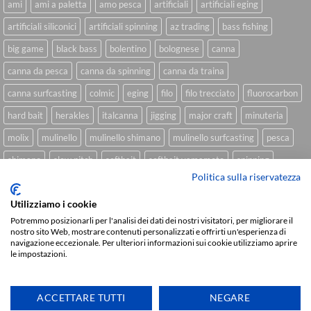
ami
ami a paletta
amo pesca
artificiali
artificiali eging
artificiali siliconici
artificiali spinning
az trading
bass fishing
big game
black bass
bolentino
bolognese
canna
canna da pesca
canna da spinning
canna da traina
canna surfcasting
colmic
eging
filo
filo trecciato
fluorocarbon
hard bait
herakles
italcanna
jigging
major craft
minuteria
molix
mulinello
mulinello shimano
mulinello surfcasting
pesca
shimano
slow pitch
softbait
softbait yamamoto
spinning
Politica sulla riservatezza
spinning inshore
surfcasting
traina
trecciato
trolling
tubertini
Utilizziamo i cookie
Potremmo posizionarli per l'analisi dei dati dei nostri visitatori, per migliorare il
nostro sito Web, mostrare contenuti personalizzati e offrirti un'esperienza di
Sviluppato da
We Blink Design
navigazione eccezionale. Per ulteriori informazioni sui cookie utilizziamo aprire
le impostazioni.
Visa
PayPal
Stripe
MasterCard
Cash
On
CHI SIAMO
BLOG
FAQ
CONTATTI
Delivery
ACCETTARE TUTTI
NEGARE
Copyright 2026 ©
IlMaestralePesca.it