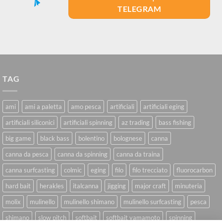
TELEGRAM
TAG
ami
ami a paletta
amo pesca
artificiali
artificiali eging
artificiali siliconici
artificiali spinning
az trading
bass fishing
big game
black bass
bolentino
bolognese
canna
canna da pesca
canna da spinning
canna da traina
canna surfcasting
colmic
eging
filo
filo trecciato
fluorocarbon
hard bait
herakles
italcanna
jigging
major craft
minuteria
molix
mulinello
mulinello shimano
mulinello surfcasting
pesca
shimano
slow pitch
softbait
softbait yamamoto
spinning