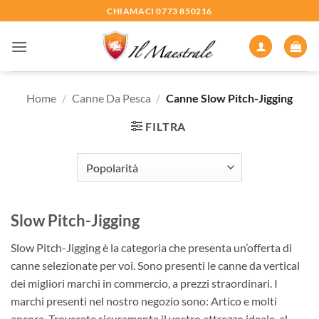
Salta
CHIAMACI 0773 850216
ai
contenuti
Home
/
Canne Da Pesca
/
Canne Slow Pitch-Jigging
FILTRA
Slow Pitch-Jigging
Slow Pitch-Jigging è la categoria che presenta un’offerta di
canne selezionate per voi. Sono presenti le canne da vertical
dei migliori marchi in commercio, a prezzi straordinari. I
marchi presenti nel nostro negozio sono: Artico e molti
ancora. Troverete sicuramente il vostro attrezzo ideale, al