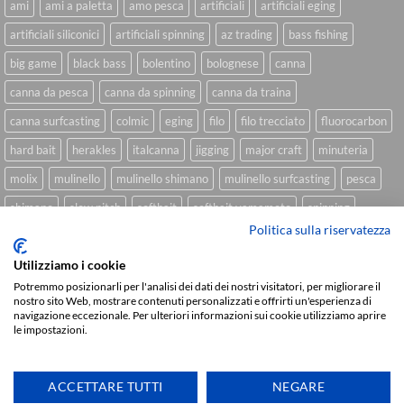
ami
ami a paletta
amo pesca
artificiali
artificiali eging
artificiali siliconici
artificiali spinning
az trading
bass fishing
big game
black bass
bolentino
bolognese
canna
canna da pesca
canna da spinning
canna da traina
canna surfcasting
colmic
eging
filo
filo trecciato
fluorocarbon
hard bait
herakles
italcanna
jigging
major craft
minuteria
molix
mulinello
mulinello shimano
mulinello surfcasting
pesca
shimano
slow pitch
softbait
softbait yamamoto
spinning
Politica sulla riservatezza
spinning inshore
surfcasting
traina
trecciato
trolling
tubertini
Utilizziamo i cookie
Potremmo posizionarli per l'analisi dei dati dei nostri visitatori, per migliorare il
nostro sito Web, mostrare contenuti personalizzati e offrirti un'esperienza di
Sviluppato da
We Blink Design
navigazione eccezionale. Per ulteriori informazioni sui cookie utilizziamo aprire
le impostazioni.
Visa
PayPal
Stripe
MasterCard
Cash
On
CHI SIAMO
BLOG
FAQ
CONTATTI
Delivery
ACCETTARE TUTTI
NEGARE
Copyright 2026 ©
IlMaestralePesca.it