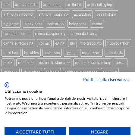
ami
ami a paletta
amo pesca
artificiali
artificiali eging
artificiali siliconici
artificiali spinning
az trading
bass fishing
big game
black bass
bolentino
bolognese
canna
canna da pesca
canna da spinning
canna da traina
canna surfcasting
colmic
eging
filo
filo trecciato
fluorocarbon
hard bait
herakles
italcanna
jigging
major craft
minuteria
molix
mulinello
mulinello shimano
mulinello surfcasting
pesca
shimano
slow pitch
softbait
softbait yamamoto
spinning
Politica sulla riservatezza
spinning inshore
surfcasting
traina
trecciato
trolling
tubertini
Utilizziamo i cookie
Potremmo posizionarli per l'analisi dei dati dei nostri visitatori, per migliorare il
nostro sito Web, mostrare contenuti personalizzati e offrirti un'esperienza di
Sviluppato da
We Blink Design
navigazione eccezionale. Per ulteriori informazioni sui cookie utilizziamo aprire
le impostazioni.
Visa
PayPal
Stripe
MasterCard
Cash
On
CHI SIAMO
BLOG
FAQ
CONTATTI
Delivery
ACCETTARE TUTTI
NEGARE