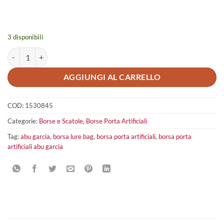
3 disponibili
Abu Garcia Medium Lure Bag quantità
AGGIUNGI AL CARRELLO
COD:
1530845
Categorie:
Borse e Scatole
,
Borse Porta Artificiali
Tag:
abu garcia
,
borsa lure bag
,
borsa porta artificiali
,
borsa porta
artificiali abu garcia