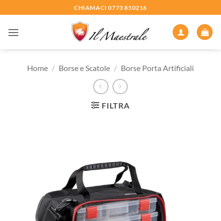
Salta
CHIAMACI 0773 850216
ai
contenuti
Home
/
Borse e Scatole
/
Borse Porta Artificiali
FILTRA