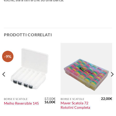
PRODOTTI CORRELATI
-9%
17,50
€
22,00
€
BORSE E SCATOLE
BORSE E SCATOLE
Il
Il
16,00
€
Maver Scatola 72
Meiho Reversible 145
prezzo
prezzo
Rotolini Completa
originale
attuale
era:
è:
17,50€.
16,00€.