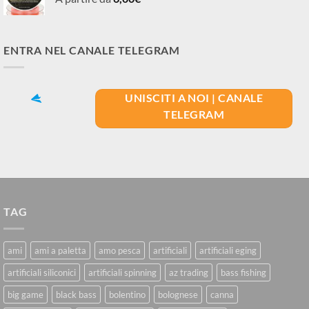
ENTRA NEL CANALE TELEGRAM
UNISCITI A NOI | CANALE
TELEGRAM
TAG
ami
ami a paletta
amo pesca
artificiali
artificiali eging
artificiali siliconici
artificiali spinning
az trading
bass fishing
big game
black bass
bolentino
bolognese
canna