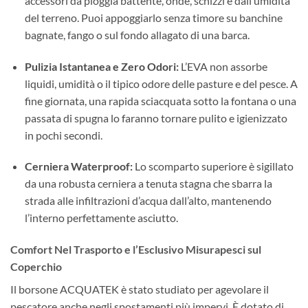
accessori da pioggia battente, onde, schizzi e dall’umidità
del terreno. Puoi appoggiarlo senza timore su banchine
bagnate, fango o sul fondo allagato di una barca.
Pulizia Istantanea e Zero Odori:
L’EVA non assorbe
liquidi, umidità o il tipico odore delle pasture e del pesce. A
fine giornata, una rapida sciacquata sotto la fontana o una
passata di spugna lo faranno tornare pulito e igienizzato
in pochi secondi.
Cerniera Waterproof:
Lo scomparto superiore è sigillato
da una robusta cerniera a tenuta stagna che sbarra la
strada alle infiltrazioni d’acqua dall’alto, mantenendo
l’interno perfettamente asciutto.
Comfort Nel Trasporto e l’Esclusivo Misurapesci sul
Coperchio
Il borsone ACQUATEK è stato studiato per agevolare il
pescatore anche negli spostamenti più impervi. È dotato di