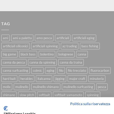
TAG
ami
ami a paletta
amo pesca
artificiali
artificiali eging
artificiali siliconici
artificiali spinning
az trading
bass fishing
big game
black bass
bolentino
bolognese
canna
canna da pesca
canna da spinning
canna da traina
canna surfcasting
colmic
eging
filo
filo trecciato
fluorocarbon
hard bait
herakles
italcanna
jigging
major craft
minuteria
molix
mulinello
mulinello shimano
mulinello surfcasting
pesca
shimano
slow pitch
softbait
softbait yamamoto
spinning
spinning inshore
surfcasting
traina
trecciato
trolling
tubertini
Politica sulla riservatezza
Utilizziamo i cookie