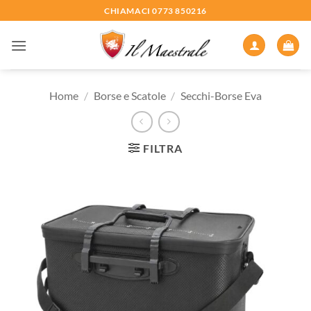
Salta
CHIAMACI 0773 850216
ai
contenuti
Home
/
Borse e Scatole
/
Secchi-Borse Eva
FILTRA