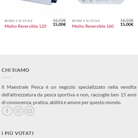
16,50
€
16,50
€
BORSE E SCATOLE
BORSE E SCATOLE
Il
Il
Il
Il
15,00
€
15,00
€
Meiho Reversible 120
Meiho Reversible 160
prezzo
prezzo
prezzo
pr
originale
attuale
originale
at
era:
è:
era:
è:
16,50€.
15,00€.
16,50€.
15
CHI SIAMO
Il Maestrale Pesca è un negozio specializzato nella vendita
dell’attrezzatura da pesca sportiva e non, raccoglie ben 15 anni
di conoscenza, pratica, abilità e amore per questo mondo.
I PIÙ VOTATI