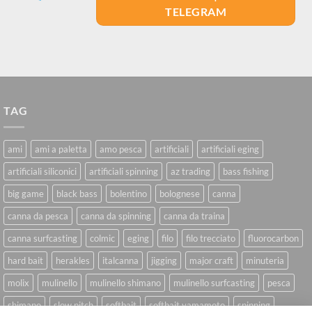
TELEGRAM
TAG
ami
ami a paletta
amo pesca
artificiali
artificiali eging
artificiali siliconici
artificiali spinning
az trading
bass fishing
big game
black bass
bolentino
bolognese
canna
canna da pesca
canna da spinning
canna da traina
canna surfcasting
colmic
eging
filo
filo trecciato
fluorocarbon
hard bait
herakles
italcanna
jigging
major craft
minuteria
molix
mulinello
mulinello shimano
mulinello surfcasting
pesca
shimano
slow pitch
softbait
softbait yamamoto
spinning