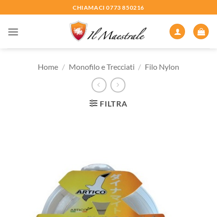
Salta
CHIAMACI 0773 850216
ai
contenuti
Home
/
Monofilo e Trecciati
/
Filo Nylon
FILTRA