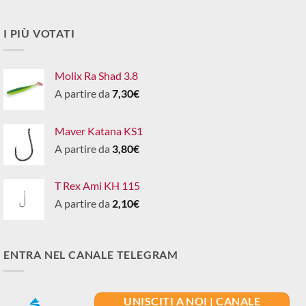
I PIÙ VOTATI
Molix Ra Shad 3.8
A partire da
7,30
€
Maver Katana KS1
A partire da
3,80
€
T Rex Ami KH 115
A partire da
2,10
€
ENTRA NEL CANALE TELEGRAM
UNISCITI A NOI | CANALE