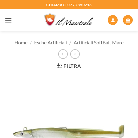
Salta
CHIAMACI 0773 850216
ai
contenuti
Home
/
Esche Artificiali
/
Artificiali SoftBait Mare
FILTRA