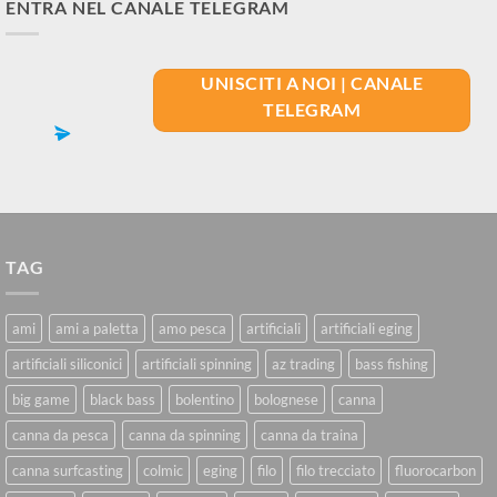
ENTRA NEL CANALE TELEGRAM
UNISCITI A NOI | CANALE
TELEGRAM
TAG
ami
ami a paletta
amo pesca
artificiali
artificiali eging
artificiali siliconici
artificiali spinning
az trading
bass fishing
big game
black bass
bolentino
bolognese
canna
canna da pesca
canna da spinning
canna da traina
canna surfcasting
colmic
eging
filo
filo trecciato
fluorocarbon