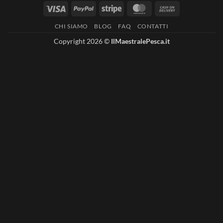
Visa
PayPal
Stripe
MasterCard
Cash
On
CHI SIAMO
BLOG
FAQ
CONTATTI
Delivery
Copyright 2026 ©
IlMaestralePesca.it