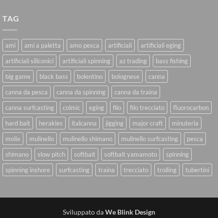
TAG
ami
ami a paletta
amo pesca
artificiali
artificiali eging
artificiali siliconici
artificiali spinning
az trading
bass fishing
big game
black bass
bolentino
bolognese
canna
canna da pesca
canna da spinning
canna da traina
canna surfcasting
colmic
eging
filo
filo trecciato
fluorocarbon
hard bait
herakles
italcanna
jigging
major craft
minuteria
molix
mulinello
mulinello shimano
mulinello surfcasting
pesca
shimano
slow pitch
softbait
softbait yamamoto
spinning
spinning inshore
surfcasting
traina
trecciato
trolling
tubertini
Sviluppato da
We Blink Design