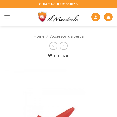
Salta
CHIAMACI 0773 850216
ai
contenuti
Home
/
Accessori da pesca
FILTRA