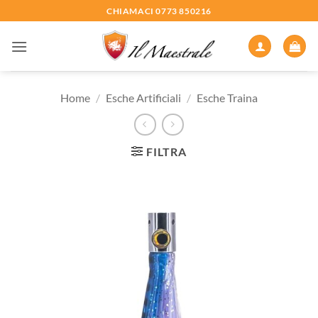
Salta
CHIAMACI 0773 850216
ai
contenuti
Home
/
Esche Artificiali
/
Esche Traina
FILTRA