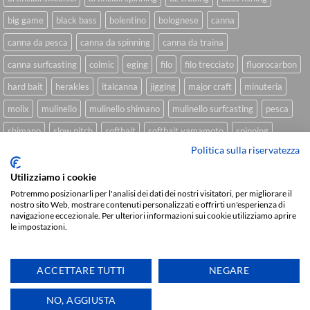
big game
black bass
bolentino
bolognese
canna
canna da pesca
canna da spinning
canna da traina
canna surfcasting
colmic
eging
filo
filo trecciato
fluorocarbon
hard bait
herakles
italcanna
jigging
major craft
minuteria
molix
mulinello
mulinello shimano
mulinello surfcasting
pesca
shimano
slow pitch
softbait
softbait yamamoto
spinning
Politica sulla riservatezza
spinning inshore
surfcasting
traina
trecciato
trolling
tubertini
Utilizziamo i cookie
Potremmo posizionarli per l'analisi dei dati dei nostri visitatori, per migliorare il
nostro sito Web, mostrare contenuti personalizzati e offrirti un'esperienza di
Sviluppato da
We Blink Design
navigazione eccezionale. Per ulteriori informazioni sui cookie utilizziamo aprire
le impostazioni.
Visa
PayPal
Stripe
MasterCard
Cash
On
CHI SIAMO
BLOG
FAQ
CONTATTI
Delivery
ACCETTARE TUTTI
NEGARE
Copyright 2026 ©
IlMaestralePesca.it
NO, AGGIUSTA