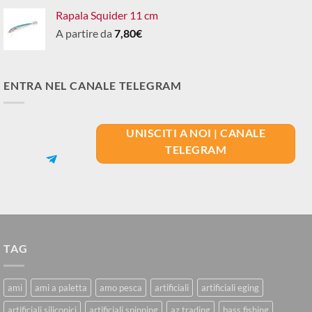
Rapala Squider 11 cm
A partire da
7,80
€
ENTRA NEL CANALE TELEGRAM
UNISCITI A NOI | CANALE
TELEGRAM
TAG
ami
ami a paletta
amo pesca
artificiali
artificiali eging
artificiali siliconici
artificiali spinning
az trading
bass fishing