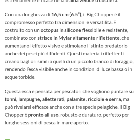
estremamente efficace nella
traina veloce o costiera
.
Con una lunghezza di
16,5 cm (6.5”)
, il Big Chopper è il
compromesso perfetto tra dimensioni e versatilità. È
costruito con un
octopus in silicone
flessibile e resistente,
combinato con
strisce in Mylar altamente riflettente
, che
aumentano l’effetto visivo e stimolano l’istinto predatorio
anche dei pesci più diffidenti. Questi materiali riflettenti
creano bagliori simili a quelli di un piccolo branco di foraggio,
rendendo l’esca visibile anche in condizioni di luce bassa o in
acque torbide.
Questa esca è pensata per pescatori che vogliono puntare su
tonni, lampughe, alletterati, palamite, ricciole e serra
, ma
può rivelarsi efficace anche con altre specie pelagiche. Il Big
Chopper è
pronto all’uso
, robusto e duraturo, perfetto per
lunghe sessioni di pesca in mare aperto.