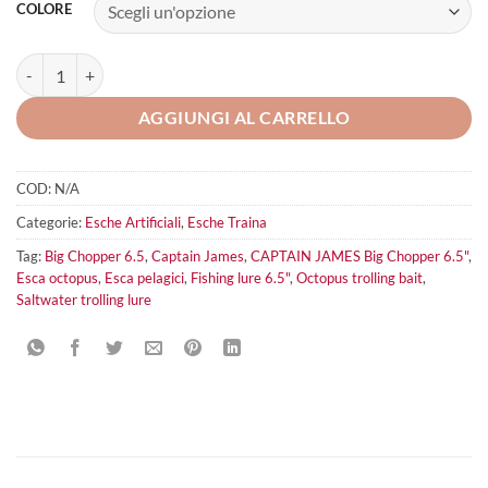
COLORE
CAPTAIN JAMES Big Chopper 6.5" quantità
AGGIUNGI AL CARRELLO
COD:
N/A
Categorie:
Esche Artificiali
,
Esche Traina
Tag:
Big Chopper 6.5
,
Captain James
,
CAPTAIN JAMES Big Chopper 6.5"
,
Esca octopus
,
Esca pelagici
,
Fishing lure 6.5"
,
Octopus trolling bait
,
Saltwater trolling lure