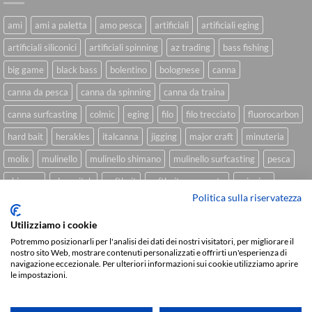
ami
ami a paletta
amo pesca
artificiali
artificiali eging
artificiali siliconici
artificiali spinning
az trading
bass fishing
big game
black bass
bolentino
bolognese
canna
canna da pesca
canna da spinning
canna da traina
canna surfcasting
colmic
eging
filo
filo trecciato
fluorocarbon
hard bait
herakles
italcanna
jigging
major craft
minuteria
molix
mulinello
mulinello shimano
mulinello surfcasting
pesca
shimano
slow pitch
softbait
softbait yamamoto
spinning
Politica sulla riservatezza
spinning inshore
surfcasting
traina
trecciato
trolling
tubertini
Utilizziamo i cookie
Potremmo posizionarli per l'analisi dei dati dei nostri visitatori, per migliorare il
nostro sito Web, mostrare contenuti personalizzati e offrirti un'esperienza di
Sviluppato da
We Blink Design
navigazione eccezionale. Per ulteriori informazioni sui cookie utilizziamo aprire
le impostazioni.
Visa
PayPal
Stripe
MasterCard
Cash
On
CHI SIAMO
BLOG
FAQ
CONTATTI