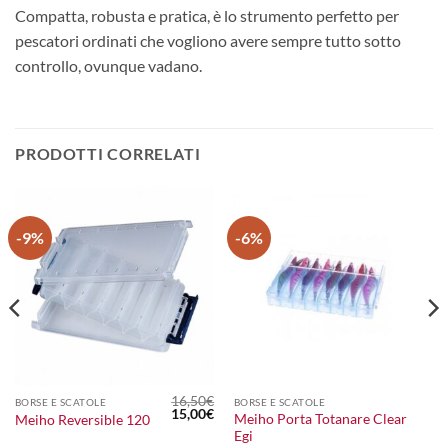
Compatta, robusta e pratica, è lo strumento perfetto per
pescatori ordinati che vogliono avere sempre tutto sotto
controllo, ovunque vadano.
PRODOTTI CORRELATI
-9%
-6%
16,50
€
BORSE E SCATOLE
BORSE E SCATOLE
l
Il
Il
15,00
€
Meiho Porta Totanare Clear
Meiho Reversible 120
prezzo
prezzo
prezzo
Egi
le
attuale
originale
attuale