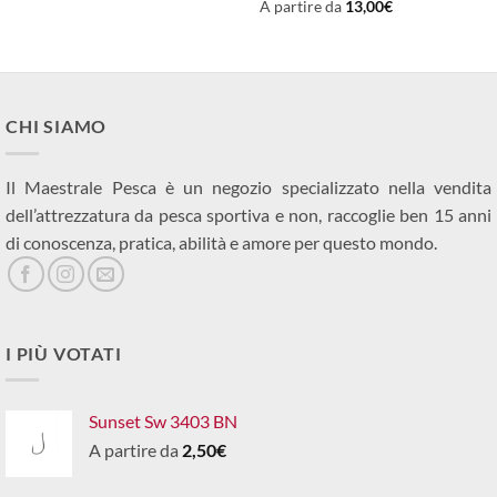
:
era:
è:
A partire da
13,00
€
12,00€.
16,50€.
15,00€.
CHI SIAMO
Il Maestrale Pesca è un negozio specializzato nella vendita
dell’attrezzatura da pesca sportiva e non, raccoglie ben 15 anni
di conoscenza, pratica, abilità e amore per questo mondo.
I PIÙ VOTATI
Sunset Sw 3403 BN
A partire da
2,50
€