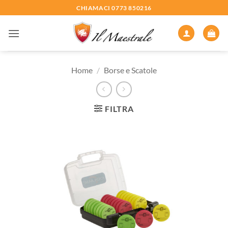
Salta
CHIAMACI 0773 850216
ai
contenuti
Home
/
Borse e Scatole
FILTRA