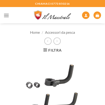
Salta
CHIAMACI 0773 850216
ai
contenuti
Home
/
Accessori da pesca
FILTRA