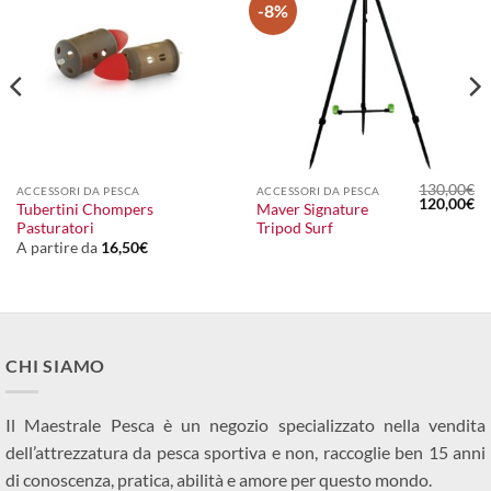
-8%
130,00
€
ACCESSORI DA PESCA
ACCESSORI DA PESCA
Il
Il
120,00
€
Tubertini Chompers
Maver Signature
prezzo
pr
Pasturatori
Tripod Surf
originale
at
era:
è:
A partire da
16,50
€
130,00€.
12
CHI SIAMO
Il Maestrale Pesca è un negozio specializzato nella vendita
dell’attrezzatura da pesca sportiva e non, raccoglie ben 15 anni
di conoscenza, pratica, abilità e amore per questo mondo.