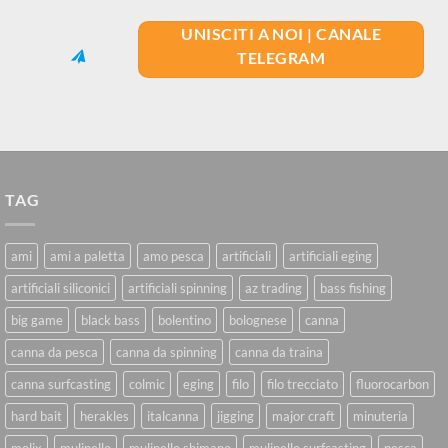
UNISCITI A NOI | CANALE
TELEGRAM
TAG
ami
ami a paletta
amo pesca
artificiali
artificiali eging
artificiali siliconici
artificiali spinning
az trading
bass fishing
big game
black bass
bolentino
bolognese
canna
canna da pesca
canna da spinning
canna da traina
canna surfcasting
colmic
eging
filo
filo trecciato
fluorocarbon
hard bait
herakles
italcanna
jigging
major craft
minuteria
molix
mulinello
mulinello shimano
mulinello surfcasting
pesca