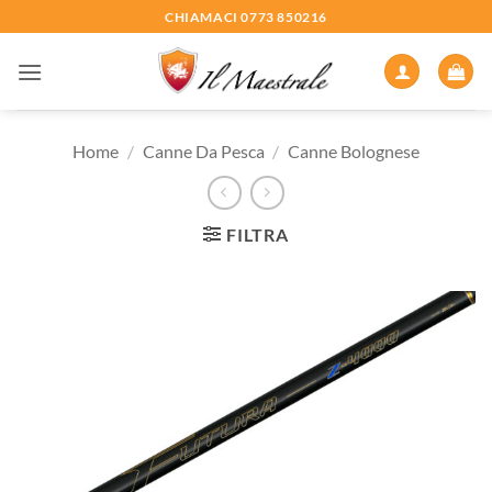
Salta
CHIAMACI 0773 850216
ai
contenuti
Home
/
Canne Da Pesca
/
Canne Bolognese
FILTRA