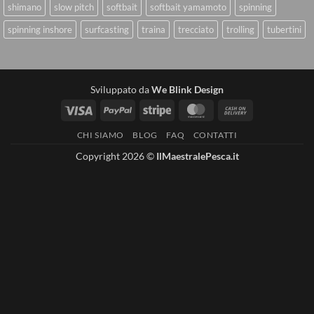
shimano
slow pitch
softbait
softbait yamamoto
spinning
spinning inshore
surfcasting
traina
trecciato
trolling
tubertini
Sviluppato da
We Blink Design
Visa
PayPal
Stripe
MasterCard
Cash
On
CHI SIAMO
BLOG
FAQ
CONTATTI
Delivery
Copyright 2026 ©
IlMaestralePesca.it