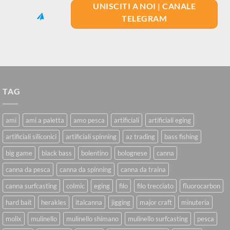
UNISCITI A NOI | CANALE
TELEGRAM
TAG
ami
ami a paletta
amo pesca
artificiali
artificiali eging
artificiali siliconici
artificiali spinning
az trading
bass fishing
big game
black bass
bolentino
bolognese
canna
canna da pesca
canna da spinning
canna da traina
canna surfcasting
colmic
eging
filo
filo trecciato
fluorocarbon
hard bait
herakles
italcanna
jigging
major craft
minuteria
molix
mulinello
mulinello shimano
mulinello surfcasting
pesca