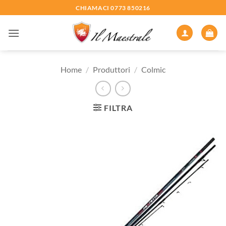
Salta
CHIAMACI 0773 850216
ai
contenuti
Home
/
Produttori
/
Colmic
FILTRA