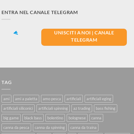
ENTRA NEL CANALE TELEGRAM
UNISCITI A NOI | CANALE
TELEGRAM
TAG
ami
ami a paletta
amo pesca
artificiali
artificiali eging
artificiali siliconici
artificiali spinning
az trading
bass fishing
big game
black bass
bolentino
bolognese
canna
canna da pesca
canna da spinning
canna da traina