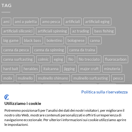
TAG
ami
ami a paletta
amo pesca
artificiali
artificiali eging
artificiali siliconici
artificiali spinning
az trading
bass fishing
big game
black bass
bolentino
bolognese
canna
canna da pesca
canna da spinning
canna da traina
canna surfcasting
colmic
eging
filo
filo trecciato
fluorocarbon
hard bait
herakles
italcanna
jigging
major craft
minuteria
molix
mulinello
mulinello shimano
mulinello surfcasting
pesca
shimano
slow pitch
softbait
softbait yamamoto
spinning
Politica sulla riservatezza
spinning inshore
surfcasting
traina
trecciato
trolling
tubertini
Utilizziamo i cookie
Potremmo posizionarli per l'analisi dei dati dei nostri visitatori, per migliorare il
nostro sito Web, mostrare contenuti personalizzati e offrirti un'esperienza di
navigazione eccezionale. Per ulteriori informazioni sui cookie utilizziamo aprire
Sviluppato da
We Blink Design
le impostazioni.
Visa
PayPal
Stripe
MasterCard
Cash