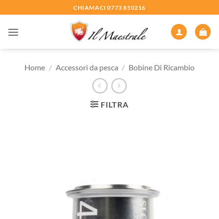
Salta
CHIAMACI 0773 850216
ai
contenuti
Home
/
Accessori da pesca
/
Bobine Di Ricambio
FILTRA