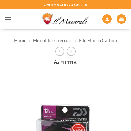
Salta
CHIAMACI 0773 850216
ai
contenuti
Home
/
Monofilo e Trecciati
/
Filo Fluoro Carbon
FILTRA