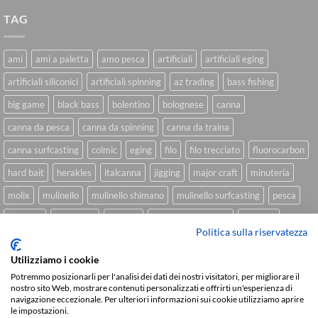
TAG
ami
ami a paletta
amo pesca
artificiali
artificiali eging
artificiali siliconici
artificiali spinning
az trading
bass fishing
big game
black bass
bolentino
bolognese
canna
canna da pesca
canna da spinning
canna da traina
canna surfcasting
colmic
eging
filo
filo trecciato
fluorocarbon
hard bait
herakles
italcanna
jigging
major craft
minuteria
molix
mulinello
mulinello shimano
mulinello surfcasting
pesca
shimano
slow pitch
softbait
softbait yamamoto
spinning
Politica sulla riservatezza
spinning inshore
surfcasting
traina
trecciato
trolling
tubertini
Utilizziamo i cookie
Potremmo posizionarli per l'analisi dei dati dei nostri visitatori, per migliorare il
nostro sito Web, mostrare contenuti personalizzati e offrirti un'esperienza di
navigazione eccezionale. Per ulteriori informazioni sui cookie utilizziamo aprire
Sviluppato da
We Blink Design
le impostazioni.