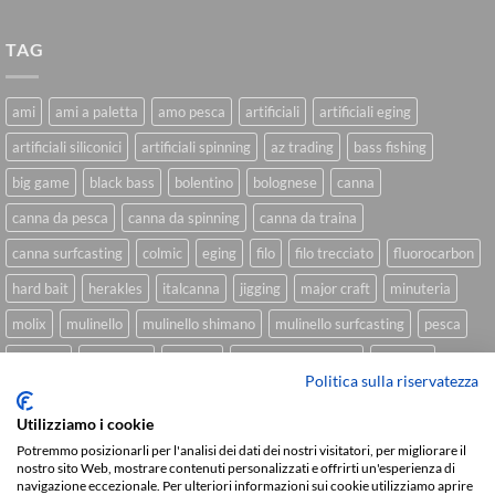
TAG
ami
ami a paletta
amo pesca
artificiali
artificiali eging
artificiali siliconici
artificiali spinning
az trading
bass fishing
big game
black bass
bolentino
bolognese
canna
canna da pesca
canna da spinning
canna da traina
canna surfcasting
colmic
eging
filo
filo trecciato
fluorocarbon
hard bait
herakles
italcanna
jigging
major craft
minuteria
molix
mulinello
mulinello shimano
mulinello surfcasting
pesca
shimano
slow pitch
softbait
softbait yamamoto
spinning
Politica sulla riservatezza
spinning inshore
surfcasting
traina
trecciato
trolling
tubertini
Utilizziamo i cookie
Potremmo posizionarli per l'analisi dei dati dei nostri visitatori, per migliorare il
nostro sito Web, mostrare contenuti personalizzati e offrirti un'esperienza di
navigazione eccezionale. Per ulteriori informazioni sui cookie utilizziamo aprire
Sviluppato da
We Blink Design