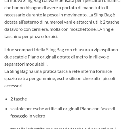
La nuova Sling Bag Daiwa è pensata per i pescatori dinamici
che hanno bisogno di avere a portata di mano tutto il
necessario durante la pesca in movimento. La Sling Bag è
dotata all’esterno di numerosi vani e attacchi utili: 2 tasche
da lavoro con cerniera, molla con moschettone, D-ring e
taschino per pinza o forbici.
I due scomparti della Sling Bag con chiusura a zip ospitano
due scatole Plano originali dotate di metro in rilievo e
separatori modulabili.
La Sling Bag ha una pratica tasca a rete interna fornisce
spazio extra per gommine, esche siliconiche e altri piccoli
accessori.
2 tasche
scatole per esche artificiali originali Plano con fasce di
fissaggio in velcro
tracolla imbottita con comode tasche sul davanti e sul