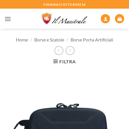
Salta
CHIAMACI 0773 850216
ai
contenuti
Home
/
Borse e Scatole
/
Borse Porta Artificiali
FILTRA