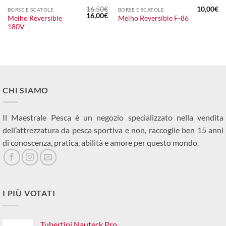
16,50
€
10,00
€
BORSE E SCATOLE
BORSE E SCATOLE
Il
Il
16,00
€
Meiho Reversible
Meiho Reversible F-86
prezzo
prezzo
180V
originale
attuale
era:
è:
16,50€.
16,00€.
CHI SIAMO
Il Maestrale Pesca è un negozio specializzato nella vendita
dell’attrezzatura da pesca sportiva e non, raccoglie ben 15 anni
di conoscenza, pratica, abilità e amore per questo mondo.
I PIÙ VOTATI
Tubertini Nauteck Pro