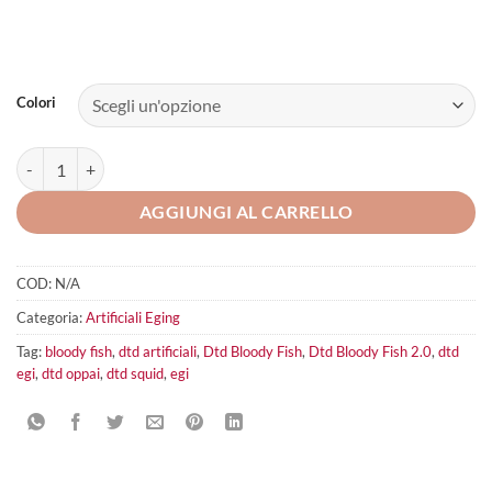
Colori
Dtd Bloody Fish2.0 quantità
AGGIUNGI AL CARRELLO
COD:
N/A
Categoria:
Artificiali Eging
Tag:
bloody fish
,
dtd artificiali
,
Dtd Bloody Fish
,
Dtd Bloody Fish 2.0
,
dtd
egi
,
dtd oppai
,
dtd squid
,
egi