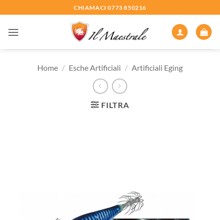
Salta
CHIAMACI 0773 850216
ai
contenuti
Home
/
Esche Artificiali
/
Artificiali Eging
FILTRA