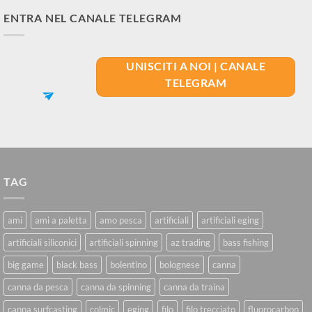
ENTRA NEL CANALE TELEGRAM
UNISCITI A NOI | CANALE
TELEGRAM
TAG
ami
ami a paletta
amo pesca
artificiali
artificiali eging
artificiali siliconici
artificiali spinning
az trading
bass fishing
big game
black bass
bolentino
bolognese
canna
canna da pesca
canna da spinning
canna da traina
canna surfcasting
colmic
eging
filo
filo trecciato
fluorocarbon