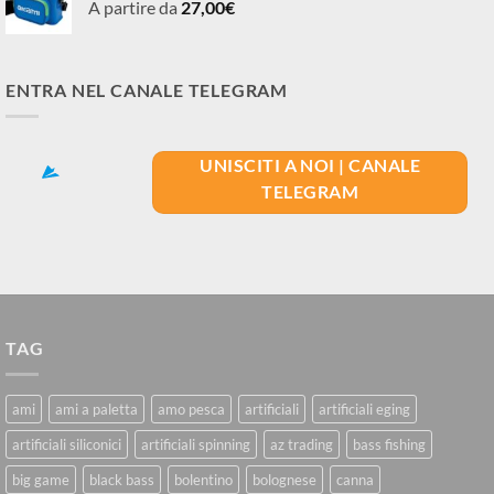
A partire da
27,00
€
ENTRA NEL CANALE TELEGRAM
UNISCITI A NOI | CANALE
TELEGRAM
TAG
ami
ami a paletta
amo pesca
artificiali
artificiali eging
artificiali siliconici
artificiali spinning
az trading
bass fishing
big game
black bass
bolentino
bolognese
canna