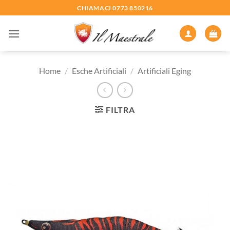
Salta
CHIAMACI 0773 850216
ai
contenuti
Home
/
Esche Artificiali
/
Artificiali Eging
FILTRA