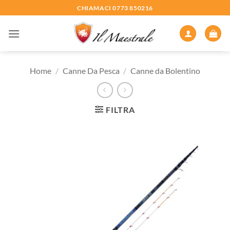
Salta
CHIAMACI 0773 850216
ai
contenuti
Home
/
Canne Da Pesca
/
Canne da Bolentino
FILTRA