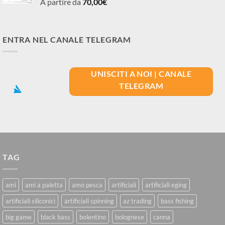
A partire da
70,00
€
ENTRA NEL CANALE TELEGRAM
UNISCITI A NOI | CANALE
TELEGRAM
TAG
ami
ami a paletta
amo pesca
artificiali
artificiali eging
artificiali siliconici
artificiali spinning
az trading
bass fishing
big game
black bass
bolentino
bolognese
canna