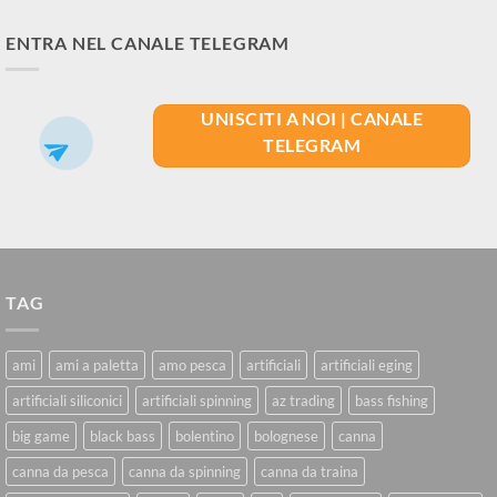
ENTRA NEL CANALE TELEGRAM
UNISCITI A NOI | CANALE
TELEGRAM
TAG
ami
ami a paletta
amo pesca
artificiali
artificiali eging
artificiali siliconici
artificiali spinning
az trading
bass fishing
big game
black bass
bolentino
bolognese
canna
canna da pesca
canna da spinning
canna da traina