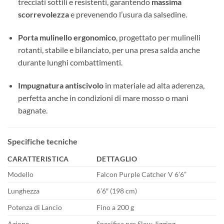
trecciati sottili e resistenti, garantendo
massima
scorrevolezza
e prevenendo l’usura da salsedine.
Porta mulinello ergonomico
, progettato per mulinelli
rotanti, stabile e bilanciato, per una presa salda anche
durante lunghi combattimenti.
Impugnatura antiscivolo
in materiale ad alta aderenza,
perfetta anche in condizioni di mare mosso o mani
bagnate.
Specifiche tecniche
CARATTERISTICA
DETTAGLIO
Modello
Falcon Purple Catcher V 6’6”
Lunghezza
6’6″ (198 cm)
Potenza di Lancio
Fino a 200 g
Azione
Specifica per Slow Jigging