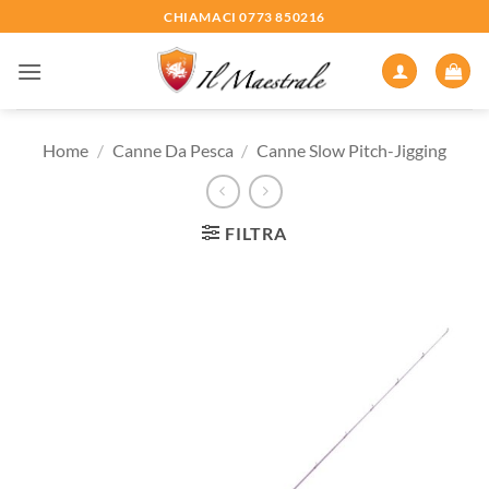
Salta
CHIAMACI 0773 850216
ai
contenuti
Home
/
Canne Da Pesca
/
Canne Slow Pitch-Jigging
FILTRA