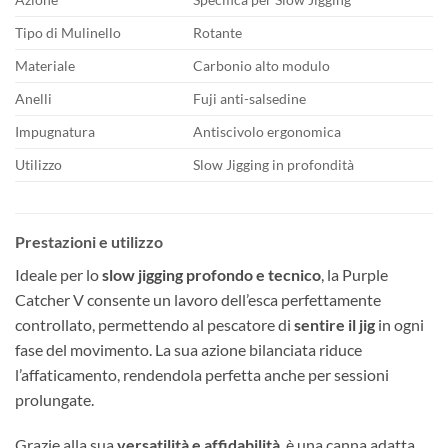
Tipo di Mulinello
Rotante
Materiale
Carbonio alto modulo
Anelli
Fuji anti-salsedine
Impugnatura
Antiscivolo ergonomica
Utilizzo
Slow Jigging in profondità
Prestazioni e utilizzo
Ideale per lo
slow jigging profondo e tecnico
, la Purple
Catcher V consente un lavoro dell’esca perfettamente
controllato, permettendo al pescatore di
sentire il jig
in ogni
fase del movimento. La sua azione bilanciata riduce
l’affaticamento, rendendola perfetta anche per sessioni
prolungate.
Grazie alla sua
versatilità e affidabilità
, è una canna adatta