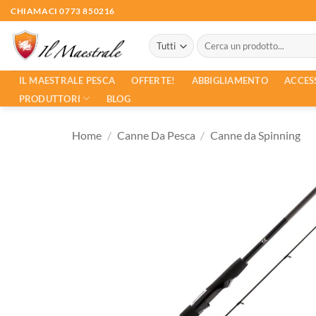
Salta
CHIAMACI 0773 850216
ai
Cerca:
contenuti
ACCES
IL MAESTRALE PESCA
OFFERTE!
ABBIGLIAMENTO
PRODUTTORI
BLOG
Home
/
Canne Da Pesca
/
Canne da Spinning