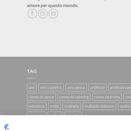
amore per questo mondo.
TAG
ami
ami a paletta
amo pesca
artificiali
artificiali eg
canna da pesca
canna da spinning
canna da traina
can
minuteria
molix
mulinello
mulinello shimano
mulinel
trecciato
trolling
tubertini