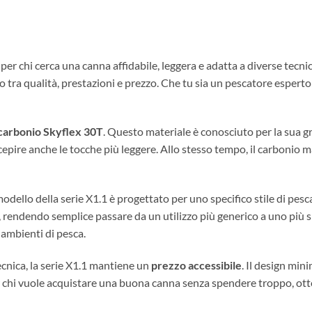
per chi cerca una canna affidabile, leggera e adatta a diverse tecni
io tra qualità, prestazioni e prezzo. Che tu sia un pescatore espert
 carbonio Skyflex 30T
. Questo materiale è conosciuto per la sua gr
cepire anche le tocche più leggere. Allo stesso tempo, il carbonio m
modello della serie X1.1 è progettato per uno specifico stile di pesca
 rendendo semplice passare da un utilizzo più generico a uno più s
 ambienti di pesca.
ecnica, la serie X1.1 mantiene un
prezzo accessibile
. Il design min
e per chi vuole acquistare una buona canna senza spendere troppo, 