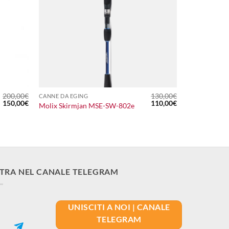
+
200,00
€
130,00
€
CANNE DA EGING
Il
Il
Il
Il
150,00
€
110,00
€
Molix Skirmjan MSE-SW-802e
prezzo
prezzo
prezzo
prezzo
originale
attuale
originale
attuale
era:
è:
era:
è:
200,00€.
150,00€.
130,00€.
110,00€.
TRA NEL CANALE TELEGRAM
UNISCITI A NOI | CANALE
TELEGRAM