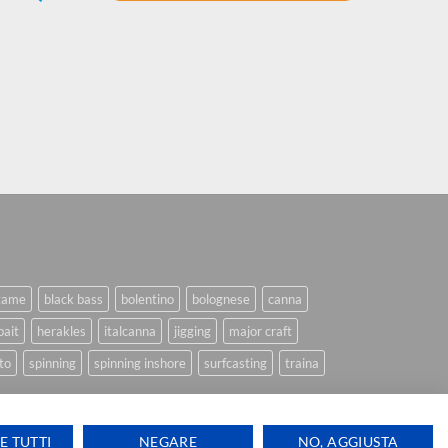
game
black bass
bolentino
bolognese
canna
bait
herakles
italcanna
jigging
major craft
to
spinning
spinning inshore
surfcasting
traina
E TUTTI
NEGARE
NO, AGGIUSTA