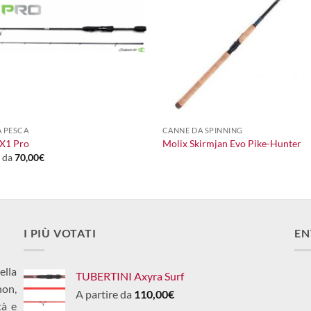
+
 PESCA
CANNE DA SPINNING
 X1 Pro
Molix Skirmjan Evo Pike-Hunter
e da
70,00
€
I PIÙ VOTATI
EN
ella
TUBERTINI Axyra Surf
non,
A partire da
110,00
€
tà e