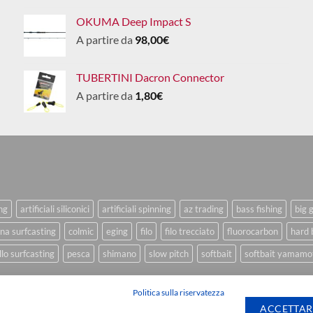
OKUMA Deep Impact S
A partire da
98,00
€
TUBERTINI Dacron Connector
A partire da
1,80
€
ing
artificiali siliconici
artificiali spinning
az trading
bass fishing
big 
na surfcasting
colmic
eging
filo
filo trecciato
fluorocarbon
hard 
lo surfcasting
pesca
shimano
slow pitch
softbait
softbait yamamo
Politica sulla riservatezza
ACCETTAR