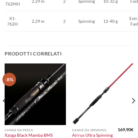
2.29 m
2
Spinning
10-32 g
Fas
762MH
X1-
Extr
2.29 m
2
Spinning
12-40 g
762H
Fas
PRODOTTI CORRELATI
-8%
169,90
€
CANNE DA PESCA
CANNE DA SPINNING
Airrus Ultra Spinning
Xzoga Black Mamba BMS