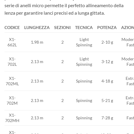
serie di anelli micro permette il perfetto allineamento della
lenza per garantire lanci precisi ed a lunga gittata.
CODICE
LUNGHEZZA
SEZIONI
TECNICA
POTENZA
AZIO
Light
Moder
X1-
1.98 m
2
2-10 g
Spinning
Fas
662L
Light
Moder
X1-
2.13 m
2
3-12 g
Spinning
Fas
702L
X1-
Extr
2.13 m
2
Spinning
4-18 g
702ML
Fas
Extr
X1-
2.13 m
2
Spinning
5-21 g
Fas
702M
X1-
2.13 m
2
Spinning
7-28 g
Fas
702MH
X1-