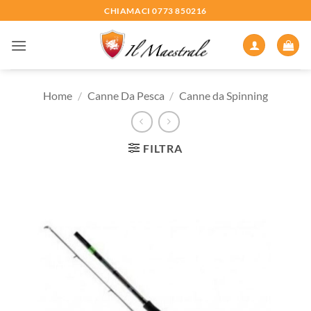
Salta
CHIAMACI 0773 850216
ai
contenuti
Home
/
Canne Da Pesca
/
Canne da Spinning
FILTRA