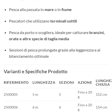
Pesca alla passata in
mare
o in
fiume
Pescatori che utilizzano
terminali sottili
Pesca da porto o scogliera, ideale per catturare
branzini,
orate e altre specie di taglia media
Sessioni di pesca prolungate grazie alla leggerezza e al
bilanciamento ottimale
Varianti e Specifiche Prodotto
LUNGHE
RIFERIMENTO
LUNGHEZZA
SEZIONI
AZIONE
CHIUSA
Fino a 20
2500005
5 m
5
152 cm
g
Fino a 20
2500006
6 m
6
154 cm
g