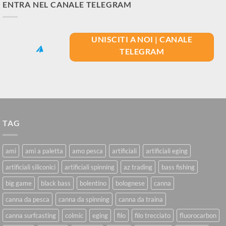
ENTRA NEL CANALE TELEGRAM
UNISCITI A NOI | CANALE
TELEGRAM
TAG
ami
ami a paletta
amo pesca
artificiali
artificiali eging
artificiali siliconici
artificiali spinning
az trading
bass fishing
big game
black bass
bolentino
bolognese
canna
canna da pesca
canna da spinning
canna da traina
canna surfcasting
colmic
eging
filo
filo trecciato
fluorocarbon