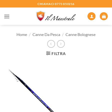
Salta
CHIAMACI 0773 850216
ai
contenuti
Home
/
Canne Da Pesca
/
Canne Bolognese
FILTRA