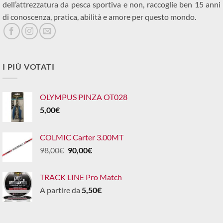
dell’attrezzatura da pesca sportiva e non, raccoglie ben 15 anni
di conoscenza, pratica, abilità e amore per questo mondo.
I PIÙ VOTATI
OLYMPUS PINZA OT028
5,00
€
COLMIC Carter 3.00MT
Il
Il
98,00
€
90,00
€
prezzo
prezzo
originale
attuale
TRACK LINE Pro Match
era:
è:
A partire da
5,50
€
98,00€.
90,00€.