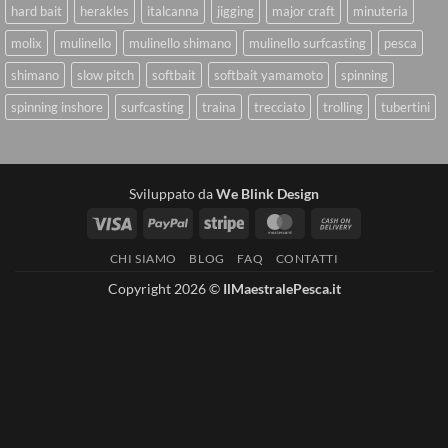
hard bait
herakles
italcanna
jigging
major craft
minuteria
molix
mulinello
mulinello shimano
mulinello surfcasting
pesca
shimano
slow pitch
softbait
softbait yamamoto
spinning
spinning inshore
surfcasting
traina
trecciato
trolling
tubertini
Sviluppato da
We Blink Design
Visa
PayPal
Stripe
MasterCard
Cash
On
CHI SIAMO
BLOG
FAQ
CONTATTI
Delivery
Copyright 2026 ©
IlMaestralePesca.it