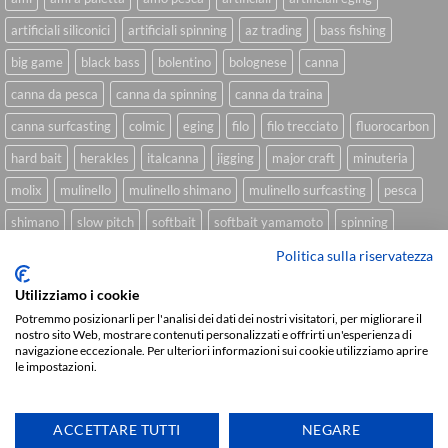
artificiali siliconici
artificiali spinning
az trading
bass fishing
big game
black bass
bolentino
bolognese
canna
canna da pesca
canna da spinning
canna da traina
canna surfcasting
colmic
eging
filo
filo trecciato
fluorocarbon
hard bait
herakles
italcanna
jigging
major craft
minuteria
molix
mulinello
mulinello shimano
mulinello surfcasting
pesca
shimano
slow pitch
softbait
softbait yamamoto
spinning
spinning inshore
surfcasting
traina
trecciato
trolling
tubertini
Politica sulla riservatezza
Utilizziamo i cookie
Potremmo posizionarli per l'analisi dei dati dei nostri visitatori, per migliorare il
nostro sito Web, mostrare contenuti personalizzati e offrirti un'esperienza di
Sviluppato da
We Blink Design
navigazione eccezionale. Per ulteriori informazioni sui cookie utilizziamo aprire
le impostazioni.
Visa
PayPal
Stripe
MasterCard
Cash
On
CHI SIAMO
BLOG
FAQ
CONTATTI
Delivery
ACCETTARE TUTTI
NEGARE
Copyright 2026 ©
IlMaestralePesca.it