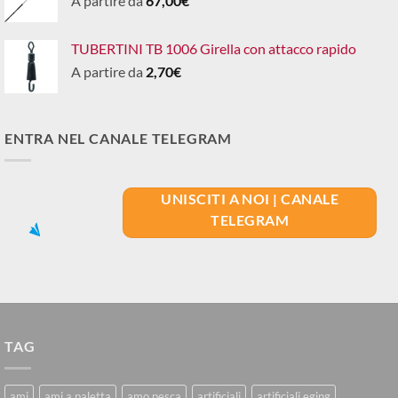
A partire da
67,00
€
TUBERTINI TB 1006 Girella con attacco rapido
A partire da
2,70
€
ENTRA NEL CANALE TELEGRAM
UNISCITI A NOI | CANALE
TELEGRAM
TAG
ami
ami a paletta
amo pesca
artificiali
artificiali eging