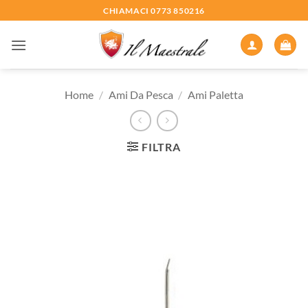
Salta
CHIAMACI 0773 850216
ai
contenuti
Home
/
Ami Da Pesca
/
Ami Paletta
FILTRA