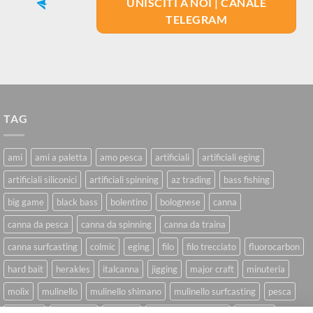
UNISCITI A NOI | CANALE
TELEGRAM
TAG
ami
ami a paletta
amo pesca
artificiali
artificiali eging
artificiali siliconici
artificiali spinning
az trading
bass fishing
big game
black bass
bolentino
bolognese
canna
canna da pesca
canna da spinning
canna da traina
canna surfcasting
colmic
eging
filo
filo trecciato
fluorocarbon
hard bait
herakles
italcanna
jigging
major craft
minuteria
molix
mulinello
mulinello shimano
mulinello surfcasting
pesca