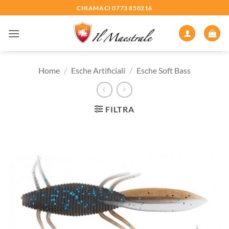
Salta
CHIAMACI 0773 850216
ai
contenuti
Home
/
Esche Artificiali
/
Esche Soft Bass
FILTRA