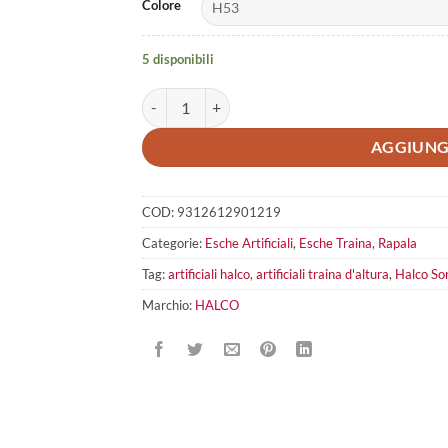
Colore
5 disponibili
Halco Sorcerer 150 STD quantità
AGGIUNG
COD:
9312612901219
Categorie:
Esche Artificiali
,
Esche Traina
,
Rapala
Tag:
artificiali halco
,
artificiali traina d'altura
,
Halco So
Marchio:
HALCO