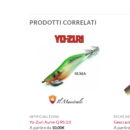
PRODOTTI CORRELATI
+
+
ARTIFICIALI EGING
ESCHE ART
Yo-Zuri Aurie-Q RS 2.0
Geecrack
A partire da
10,00
€
A partir