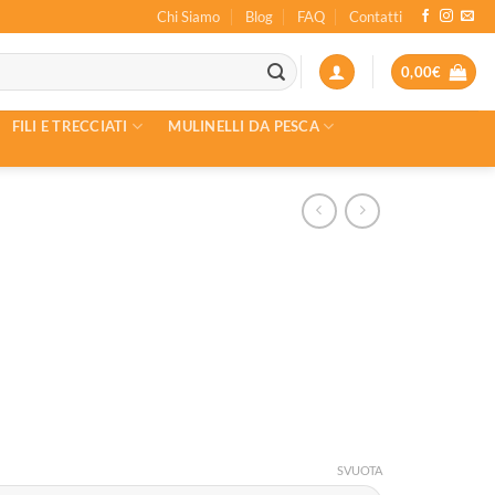
Chi Siamo
Blog
FAQ
Contatti
0,00
€
FILI E TRECCIATI
MULINELLI DA PESCA
SVUOTA