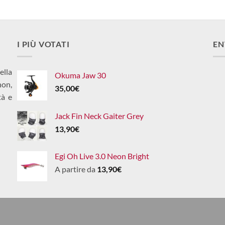
I PIÙ VOTATI
EN
ella
Okuma Jaw 30
non,
35,00
€
tà e
Jack Fin Neck Gaiter Grey
13,90
€
Egi Oh Live 3.0 Neon Bright
A partire da
13,90
€