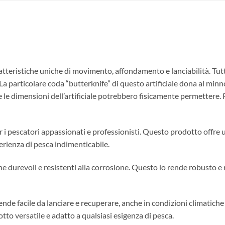
teristiche uniche di movimento, affondamento e lanciabilità. Tutt
 La particolare coda “butterknife” di questo artificiale dona al mi
 le dimensioni dell’artificiale potrebbero fisicamente permettere. 
er i pescatori appassionati e professionisti. Questo prodotto offr
erienza di pesca indimenticabile.
eghe durevoli e resistenti alla corrosione. Questo lo rende robusto e
nde facile da lanciare e recuperare, anche in condizioni climatiche
otto versatile e adatto a qualsiasi esigenza di pesca.