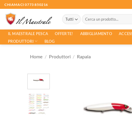
Salta
CHIAMACI 0773 850216
ai
Cerca:
contenuti
ACCES
IL MAESTRALE PESCA
OFFERTE!
ABBIGLIAMENTO
PRODUTTORI
BLOG
Home
/
Produttori
/
Rapala