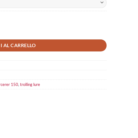
I AL CARRELLO
rcerer 150
,
trolling lure