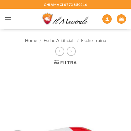
Salta
CHIAMACI 0773 850216
ai
contenuti
Home
/
Esche Artificiali
/
Esche Traina
FILTRA