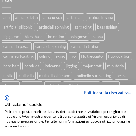
TAG
ami
ami a paletta
amo pesca
artificiali
artificiali eging
artificiali siliconici
artificiali spinning
az trading
bass fishing
big game
black bass
bolentino
bolognese
canna
canna da pesca
canna da spinning
canna da traina
canna surfcasting
colmic
eging
filo
filo trecciato
fluorocarbon
hard bait
herakles
italcanna
jigging
major craft
minuteria
molix
mulinello
mulinello shimano
mulinello surfcasting
pesca
shimano
slow pitch
softbait
softbait yamamoto
spinning
Politica sulla riservatezza
spinning inshore
surfcasting
traina
trecciato
trolling
tubertini
Utilizziamo i cookie
Potremmo posizionarli per l'analisi dei dati dei nostri visitatori, per migliorare il
nostro sito Web, mostrare contenuti personalizzati e offrirti un'esperienza di
Sviluppato da
We Blink Design
navigazione eccezionale. Per ulteriori informazioni sui cookie utilizziamo aprire
le impostazioni.
Visa
PayPal
Stripe
MasterCard
Cash