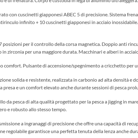
aino e di frenatura. Corpo e custodia in lega di alluminio ultralegge
ato con cuscinetti giapponesi ABEC 5 di precisione. Sistema frenan
irinculo infinito + 10 cuscinetti giapponesi in acciaio inossidabile.
 7 posizioni per il controllo della corsa magnetica. Doppio anti rinc
lo in zirconia per una maggiore durata. Macchinari e alberi in acciaio
comfort. Pulsante di accensione/spegnimento a cricchetto per un u
 solida e resistente, realizzata in carbonio ad alta densità e dotat
 presa e un comfort elevato anche durante sessioni di pesca prol
o da pesca di alta qualità progettato per la pesca a jigging in mar
ggero e robusto allo stesso tempo.
missione a ingranaggi di precisione che offre una capacità di recu
izione regolabile garantisce una perfetta tenuta della lenza anche d