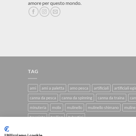
amore per questo mondo.
TAG
ami
ami a paletta
amo pesca
artificiali
artificiali eg
canna da pesca
canna da spinning
canna da traina
can
minuteria
molix
mulinello
mulinello shimano
mulinel
trecciato
trolling
tubertini
Utilizziamo i cookie