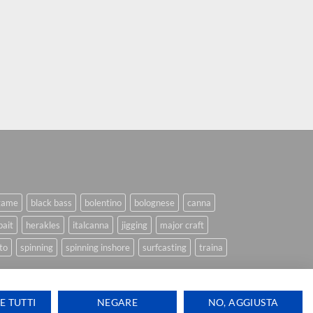
game
black bass
bolentino
bolognese
canna
bait
herakles
italcanna
jigging
major craft
to
spinning
spinning inshore
surfcasting
traina
E TUTTI
NEGARE
NO, AGGIUSTA