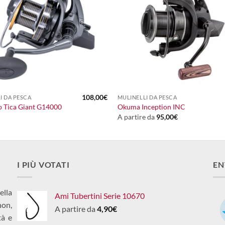
+
108,00
€
I DA PESCA
MULINELLI DA PESCA
o Tica Giant G14000
Okuma Inception INC
A partire da
95,00
€
I PIÙ VOTATI
EN
ella
Ami Tubertini Serie 10670
non,
A partire da
4,90
€
tà e