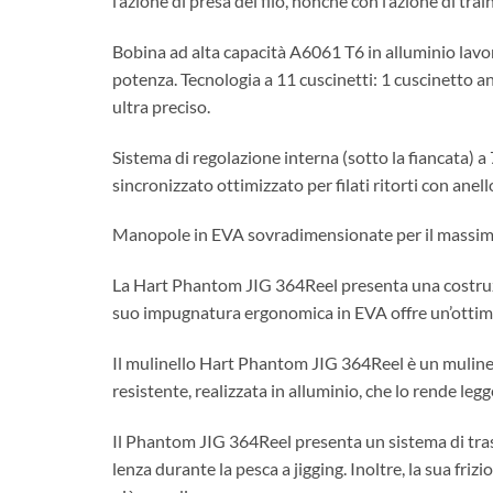
l’azione di presa del filo, nonché con l’azione di tr
Bobina ad alta capacità A6061 T6 in alluminio lavor
potenza. Tecnologia a 11 cuscinetti: 1 cuscinetto ant
ultra preciso.
Sistema di regolazione interna (sotto la fiancata) a
sincronizzato ottimizzato per filati ritorti con anel
Manopole in EVA sovradimensionate per il massimo 
La Hart Phantom JIG 364Reel presenta una costruzione
suo impugnatura ergonomica in EVA offre un’ottima
Il mulinello Hart Phantom JIG 364Reel è un mulinell
resistente, realizzata in alluminio, che lo rende le
Il Phantom JIG 364Reel presenta un sistema di tras
lenza durante la pesca a jigging. Inoltre, la sua fr