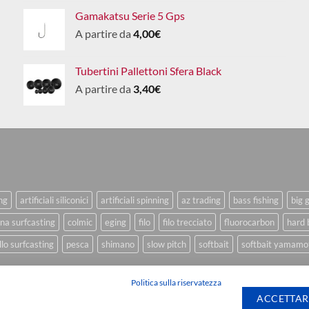
Gamakatsu Serie 5 Gps
A partire da
4,00
€
Tubertini Pallettoni Sfera Black
A partire da
3,40
€
ing
artificiali siliconici
artificiali spinning
az trading
bass fishing
big 
na surfcasting
colmic
eging
filo
filo trecciato
fluorocarbon
hard 
lo surfcasting
pesca
shimano
slow pitch
softbait
softbait yamamo
Politica sulla riservatezza
ACCETTAR