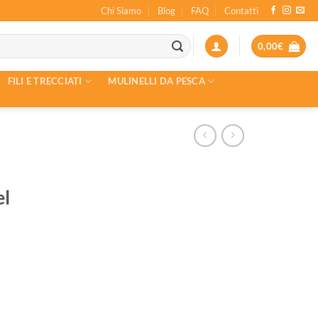
Chi Siamo
Blog
FAQ
Contatti
0,00
€
FILI E TRECCIATI
MULINELLI DA PESCA
el