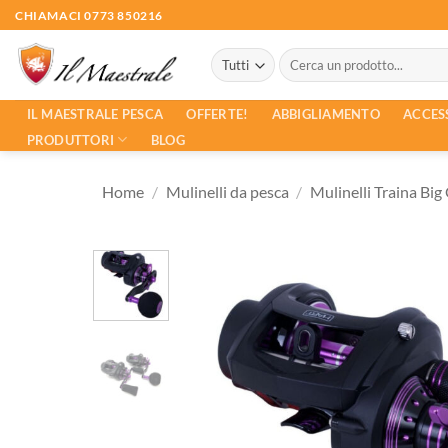
Salta
CHIAMACI 0773 850216
ai
Cerca:
contenuti
ACCES
IL MAESTRALE PESCA
OFFERTE!
ABBIGLIAMENTO
PRODUTTORI
BLOG
Home
/
Mulinelli da pesca
/
Mulinelli Traina Bi