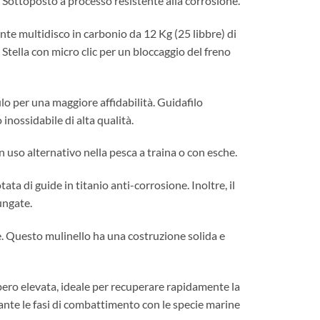
ra. Sottoposto a processo resistente alla corrosione.
te multidisco in carbonio da 12 Kg (25 libbre) di
 Stella con micro clic per un bloccaggio del freno
ulo per una maggiore affidabilità. Guidafilo
 inossidabile di alta qualità.
so alternativo nella pesca a traina o con esche.
a di guide in titanio anti-corrosione. Inoltre, il
ungate.
e. Questo mulinello ha una costruzione solida e
pero elevata, ideale per recuperare rapidamente la
urante le fasi di combattimento con le specie marine