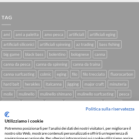
TAG
ami
ami a paletta
amo pesca
artificiali
artificiali eging
artificiali siliconici
artificiali spinning
az trading
bass fishing
big game
black bass
bolentino
bolognese
canna
canna da pesca
canna da spinning
canna da traina
canna surfcasting
colmic
eging
filo
filo trecciato
fluorocarbon
hard bait
herakles
italcanna
jigging
major craft
minuteria
molix
mulinello
mulinello shimano
mulinello surfcasting
pesca
shimano
slow pitch
softbait
softbait yamamoto
spinning
Politica sulla riservatezza
spinning inshore
surfcasting
traina
trecciato
trolling
tubertini
Utilizziamo i cookie
Potremmo posizionarli per l'analisi dei dati dei nostri visitatori, per migliorare il
nostro sito Web, mostrare contenuti personalizzati e offrirti un'esperienza di
navigazione eccezionale. Per ulteriori informazioni sui cookie utilizziamo aprire