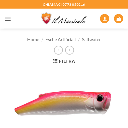
Salta
CHIAMACI 0773 850216
ai
contenuti
Home
/
Esche Artificiali
/
Saltwater
FILTRA