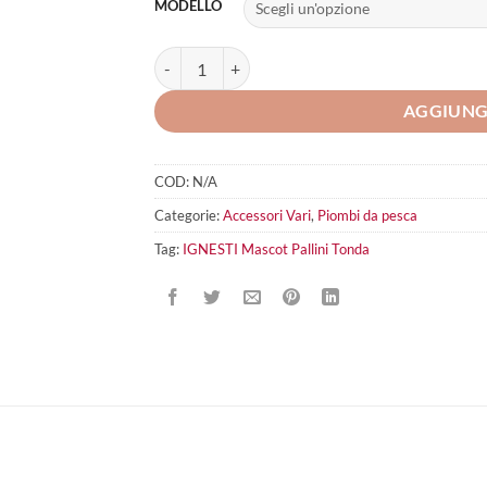
MODELLO
IGNESTI Mascot Pallini Tonda quantità
AGGIUNG
COD:
N/A
Categorie:
Accessori Vari
,
Piombi da pesca
Tag:
IGNESTI Mascot Pallini Tonda