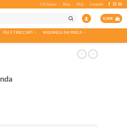
Chi Siamo
Blog
FAQ
Contatti
0,00
€
FILI E TRECCIATI
MULINELLI DA PESCA
onda