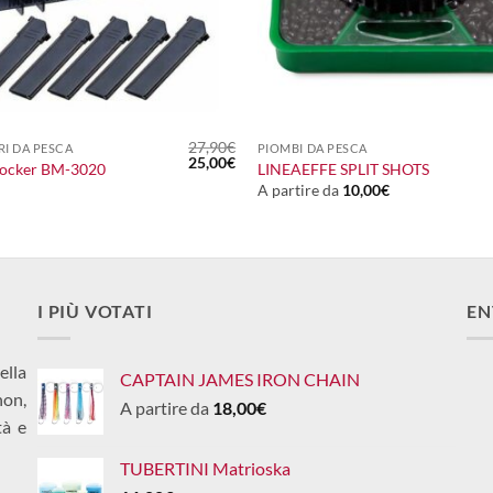
+
27,90
€
I DA PESCA
PIOMBI DA PESCA
Il
Il
25,00
€
tocker BM-3020
LINEAEFFE SPLIT SHOTS
prezzo
prezzo
A partire da
10,00
€
originale
attuale
era:
è:
27,90€.
25,00€.
I PIÙ VOTATI
EN
ella
CAPTAIN JAMES IRON CHAIN
non,
A partire da
18,00
€
tà e
TUBERTINI Matrioska