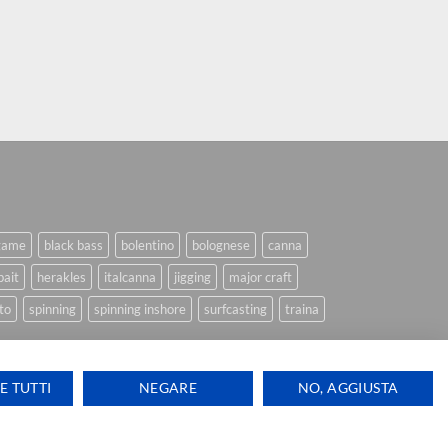
game
black bass
bolentino
bolognese
canna
bait
herakles
italcanna
jigging
major craft
to
spinning
spinning inshore
surfcasting
traina
E TUTTI
NEGARE
NO, AGGIUSTA
Ti aiutiamo
Visa
PayPal
Stripe
MasterCard
Cash
ink Design