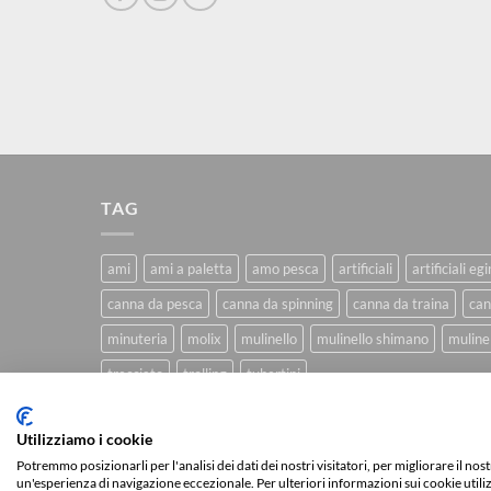
TAG
ami
ami a paletta
amo pesca
artificiali
artificiali eg
canna da pesca
canna da spinning
canna da traina
can
minuteria
molix
mulinello
mulinello shimano
mulinel
trecciato
trolling
tubertini
Utilizziamo i cookie
CHI SIAMO
BLOG
FAQ
CONTATTI
Potremmo posizionarli per l'analisi dei dati dei nostri visitatori, per migliorare il no
un'esperienza di navigazione eccezionale. Per ulteriori informazioni sui cookie utili