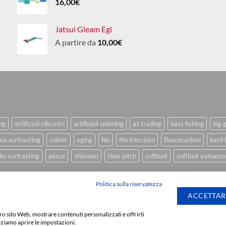
16,00
€
Jatsui Gleam Egi
A partire da
10,00
€
ing
artificiali siliconici
artificiali spinning
az trading
bass fishing
big 
na surfcasting
colmic
eging
filo
filo trecciato
fluorocarbon
hard 
lo surfcasting
pesca
shimano
slow pitch
softbait
softbait yamamo
Politica sulla riservatezza
ACCETTAR
stro sito Web, mostrare contenuti personalizzati e offrirti
Sviluppato da
We Bl
zziamo aprire le impostazioni.