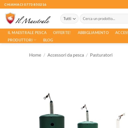
Salta
CHIAMACI 0773 850216
ai
Cerca:
contenuti
ACCES
IL MAESTRALE PESCA
OFFERTE!
ABBIGLIAMENTO
PRODUTTORI
BLOG
Home
/
Accessori da pesca
/
Pasturatori