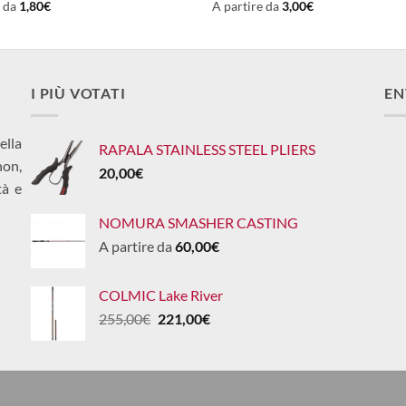
e da
1,80
€
A partire da
3,00
€
I PIÙ VOTATI
EN
ella
RAPALA STAINLESS STEEL PLIERS
non,
20,00
€
tà e
NOMURA SMASHER CASTING
A partire da
60,00
€
COLMIC Lake River
Il
Il
255,00
€
221,00
€
prezzo
prezzo
originale
attuale
era:
è:
255,00€.
221,00€.