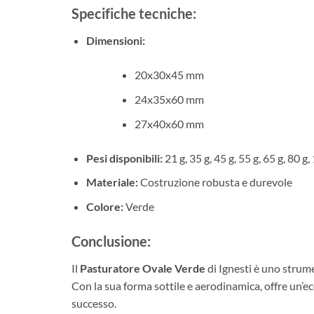
Specifiche tecniche:
Dimensioni:
20x30x45 mm
24x35x60 mm
27x40x60 mm
Pesi disponibili:
21 g, 35 g, 45 g, 55 g, 65 g, 80 g,
Materiale:
Costruzione robusta e durevole
Colore:
Verde
Conclusione:
Il
Pasturatore Ovale Verde
di Ignesti è uno strume
Con la sua forma sottile e aerodinamica, offre un’ec
successo.