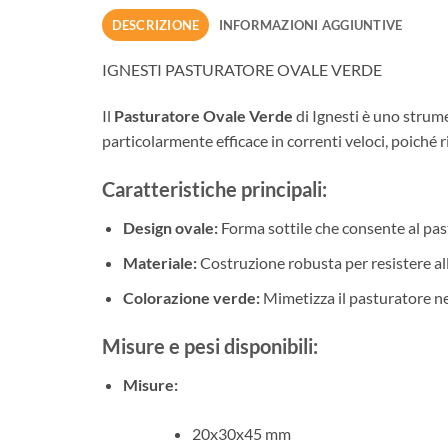
DESCRIZIONE
INFORMAZIONI AGGIUNTIVE
IGNESTI PASTURATORE OVALE VERDE
Il
Pasturatore Ovale Verde
di Ignesti è uno strume
particolarmente efficace in correnti veloci, poiché
Caratteristiche principali:
Design ovale:
Forma sottile che consente al past
Materiale:
Costruzione robusta per resistere alle
Colorazione verde:
Mimetizza il pasturatore nel
Misure e pesi disponibili:
Misure:
20x30x45 mm