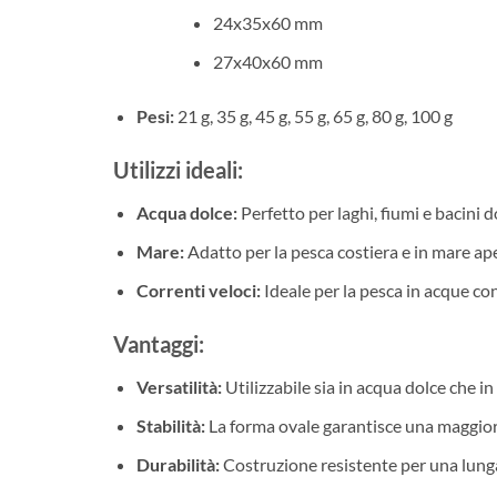
24x35x60 mm
27x40x60 mm
Pesi:
21 g, 35 g, 45 g, 55 g, 65 g, 80 g, 100 g
Utilizzi ideali:
Acqua dolce:
Perfetto per laghi, fiumi e bacini 
Mare:
Adatto per la pesca costiera e in mare ape
Correnti veloci:
Ideale per la pesca in acque con 
Vantaggi:
Versatilità:
Utilizzabile sia in acqua dolce che i
Stabilità:
La forma ovale garantisce una maggiore 
Durabilità:
Costruzione resistente per una lunga 