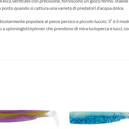
ll’esca verificate con precisione, forniscono un gioco fermo, stabil
posto quando si cattura una varietà di predatori d’acqua dolce.
particolarmente popolare al pesce persico e piccolo luccio; 3″ è il m
to a spinningisti/spinner che prendono di mira lucioperca e lucci, c