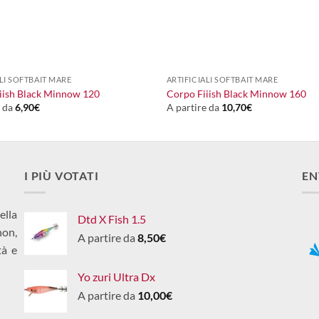
+
ALI SOFTBAIT MARE
ARTIFICIALI SOFTBAIT MARE
iish Black Minnow 120
Corpo Fiiish Black Minnow 160
e da
6,90
€
A partire da
10,70
€
I PIÙ VOTATI
EN
ella
Dtd X Fish 1.5
non,
A partire da
8,50
€
tà e
Yo zuri Ultra Dx
A partire da
10,00
€