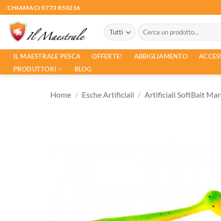
Salta
CHIAMACI 0773 850216
ai
Cerca:
contenuti
ACCES
IL MAESTRALE PESCA
OFFERTE!
ABBIGLIAMENTO
PRODUTTORI
BLOG
Home
/
Esche Artificiali
/
Artificiali SoftBait Ma