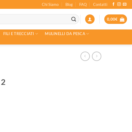
Chi Siamo
Blog
FAQ
Contatti
0,00
€
FILI E TRECCIATI
MULINELLI DA PESCA
 2