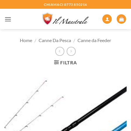
Salta
CHIAMACI 0773 850216
ai
contenuti
Home
/
Canne Da Pesca
/
Canne da Feeder
FILTRA