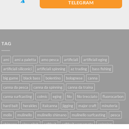
TELEGRAM
TAG
ami
ami a paletta
amo pesca
artificiali
artificiali eging
artificiali siliconici
artificiali spinning
az trading
bass fishing
big game
black bass
bolentino
bolognese
canna
canna da pesca
canna da spinning
canna da traina
canna surfcasting
colmic
eging
filo
filo trecciato
fluorocarbon
hard bait
herakles
italcanna
jigging
major craft
minuteria
molix
mulinello
mulinello shimano
mulinello surfcasting
pesca
shimano
slow pitch
softbait
softbait yamamoto
spinning