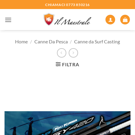
Salta
CHIAMACI 0773 850216
ai
contenuti
Home
/
Canne Da Pesca
/
Canne da Surf Casting
FILTRA