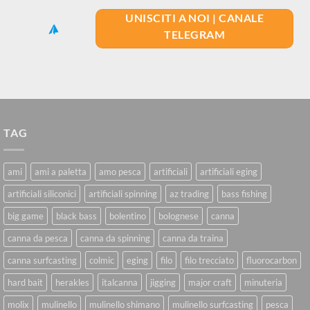
UNISCITI A NOI | CANALE
TELEGRAM
TAG
ami
ami a paletta
amo pesca
artificiali
artificiali eging
artificiali siliconici
artificiali spinning
az trading
bass fishing
big game
black bass
bolentino
bolognese
canna
canna da pesca
canna da spinning
canna da traina
canna surfcasting
colmic
eging
filo
filo trecciato
fluorocarbon
hard bait
herakles
italcanna
jigging
major craft
minuteria
molix
mulinello
mulinello shimano
mulinello surfcasting
pesca