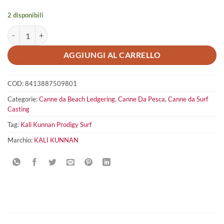
2 disponibili
Kali Kunnan Prodigy Surf quantità
AGGIUNGI AL CARRELLO
COD:
8413887509801
Categorie:
Canne da Beach Ledgering
,
Canne Da Pesca
,
Canne da Surf
Casting
Tag:
Kali Kunnan Prodigy Surf
Marchio:
KALI KUNNAN