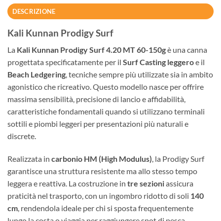
DESCRIZIONE
Kali Kunnan Prodigy Surf
La
Kali Kunnan Prodigy Surf 4.20 MT 60-150g
è una canna
progettata specificatamente per il
Surf Casting leggero
e il
Beach Ledgering
, tecniche sempre più utilizzate sia in ambito
agonistico che ricreativo. Questo modello nasce per offrire
massima sensibilità, precisione di lancio e affidabilità,
caratteristiche fondamentali quando si utilizzano terminali
sottili e piombi leggeri per presentazioni più naturali e
discrete.
Realizzata in
carbonio HM (High Modulus)
, la Prodigy Surf
garantisce una struttura resistente ma allo stesso tempo
leggera e reattiva. La costruzione in
tre sezioni
assicura
praticità nel trasporto, con un ingombro ridotto di soli
140
cm
, rendendola ideale per chi si sposta frequentemente
lungo la costa o viaggia per raggiungere spot di pesca